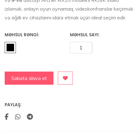
izləmək, onlayn oyun oynamaq, videokonfranslar keçirmək
və ağıllı ev cihazlarını idarə etmək üçün ideal seçim edir.
MƏHSUL RƏNGI:
MƏHSUL SAYI:
Səbətə əlavə et
PAYLAŞ: