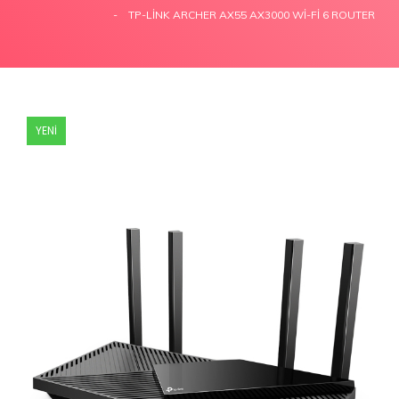
TP-LINK ARCHER AX55 AX3000 WI-FI 6 ROUTER
YENİ