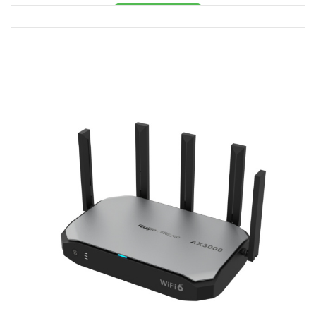
Məhsul mövcüddur