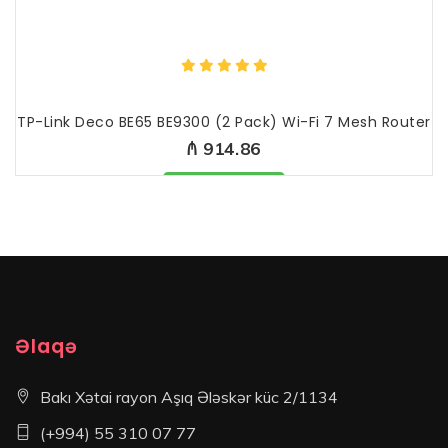
TP-Link Deco BE65 BE9300 (2 Pack) Wi-Fi 7 Mesh Router
₼ 914.86
Məhsul mövcüddur
Əlaqə
Bakı Xətai rayon Aşıq Ələskər küc 2/1134
(+994) 55 310 07 77