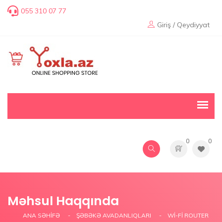
055 310 07 77
Giriş / Qeydiyyat
0
0
Məhsul Haqqında
ANA SƏHIFƏ
ŞƏBƏKƏ AVADANLIQLARI
WI-FI ROUTER