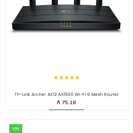
TP-Link Archer AX12 AX1500 Wi-Fi 6 Mesh Router
₼ 75.18
Məhsul mövcüddur
YENİ