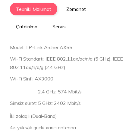
Texniki Məlumat
Zəmanət
Çatdırılma
Servis
Model: TP-Link Archer AX55
Wi-Fi Standartı: IEEE 802.11ax/ac/n/a (5 GHz), IEEE
802.11ax/n/b/g (2.4 GHz)
Wi-Fi Sinfi: AX3000
2.4 GHz: 574 Mbit/s
Simsiz sürət:
5 GHz: 2402 Mbit/s
İki zolaqlı (Dual-Band)
4× yüksək güclü xarici antenna