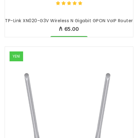
TP-Link XN020-G3V Wireless N Gigabit GPON VoIP Router
₼ 65.00
Məhsul mövcüddur
YENİ