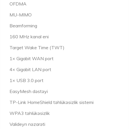
OFDMA
MU-MIMO
Beamforming
160 MHz kanal eni
Target Wake Time (TWT)
1× Gigabit WAN port
4× Gigabit LAN port
1× USB 3.0 port
EasyMesh dəstəyi
TP-Link HomeShield təhlükəsizlik sistemi
WPA3 təhlükəsizlik
Valideyn nəzarəti