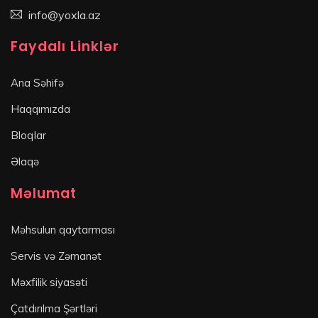
info@yoxla.az
Faydalı Linklər
Ana Səhifə
Haqqımızda
Bloqlar
Əlaqə
Məlumat
Məhsulun qaytarması
Servis və Zəmanət
Məxfilik siyasəti
Çatdırılma Şərtləri