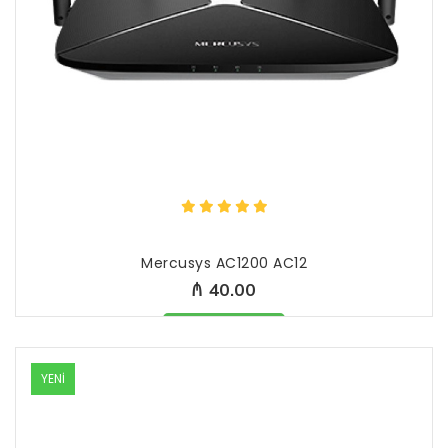
Mercusys AC1200 AC12
₼ 40.00
Məhsul mövcüddur
YENİ