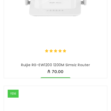
Ruijie RG-EW1200 1200M Simsiz Router
₼ 70.00
Məhsul mövcüddur
YENİ