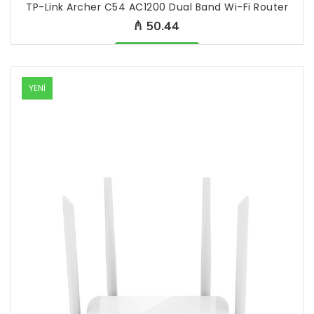
TP-Link Archer C54 AC1200 Dual Band Wi-Fi Router
₼ 50.44
Məhsul mövcüddur
YENİ