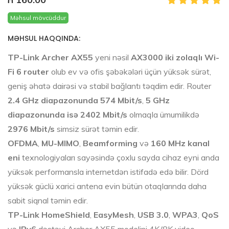
Məhsul mövcüddur
MƏHSUL HAQQINDA:
TP-Link Archer AX55
yeni nəsil
AX3000 iki zolaqlı Wi-
Fi 6 router
olub ev və ofis şəbəkələri üçün yüksək sürət,
geniş əhatə dairəsi və stabil bağlantı təqdim edir. Router
2.4 GHz diapazonunda 574 Mbit/s
,
5 GHz
diapazonunda isə 2402 Mbit/s
olmaqla ümumilikdə
2976 Mbit/s
simsiz sürət təmin edir.
OFDMA
,
MU-MIMO
,
Beamforming
və
160 MHz kanal
eni
texnologiyaları sayəsində çoxlu sayda cihaz eyni anda
yüksək performansla internetdən istifadə edə bilir. Dörd
yüksək güclü xarici antena evin bütün otaqlarında daha
sabit siqnal təmin edir.
TP-Link HomeShield
,
EasyMesh
,
USB 3.0
,
WPA3
,
QoS
və
IPv6
dəstəyi Archer AX55 modelini 4K/8K video