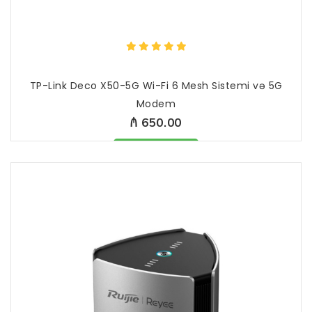
TP-Link Deco X50-5G Wi-Fi 6 Mesh Sistemi və 5G
Modem
₼ 650.00
Məhsul mövcüddur