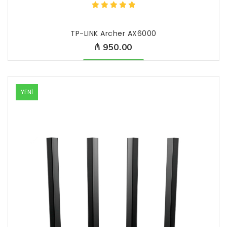
TP-LINK Archer AX6000
₼ 950.00
Məhsul mövcüddur
YENİ