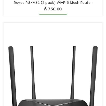
Reyee RG-M32 (2 pack) Wi-Fi 6 Mesh Router
₼ 750.00
Məhsul mövcüddur