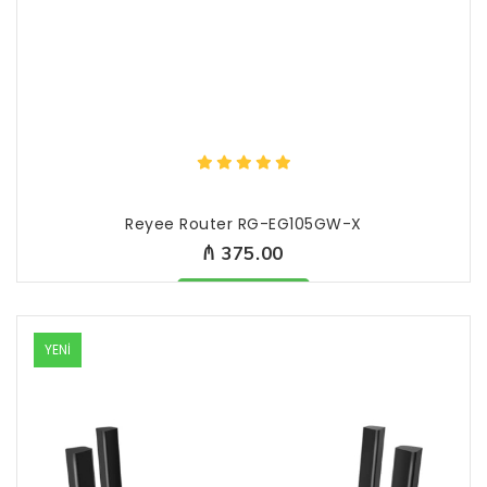
Reyee Router RG-EG105GW-X
₼ 375.00
Məhsul mövcüddur
YENİ