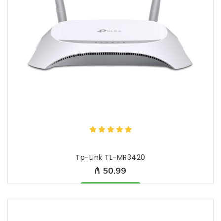
Tp-Link TL-MR3420
₼ 50.99
Məhsul mövcüddur