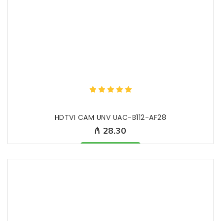
HDTVI CAM UNV UAC-B112-AF28
₼ 28.30
Məhsul mövcuddur