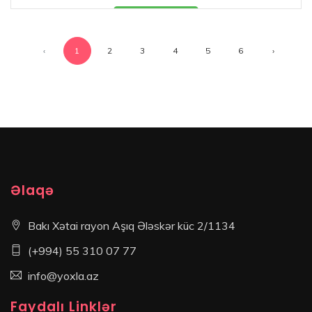
Məhsul mövcuddur
‹
1
2
3
4
5
6
›
Əlaqə
Bakı Xətai rayon Aşıq Ələskər küc 2/1134
(+994) 55 310 07 77
info@yoxla.az
Faydalı Linklər