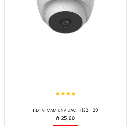
HDTVI CAM UNV UAC-T132-F28
₼ 25.60
Mövcud deyil