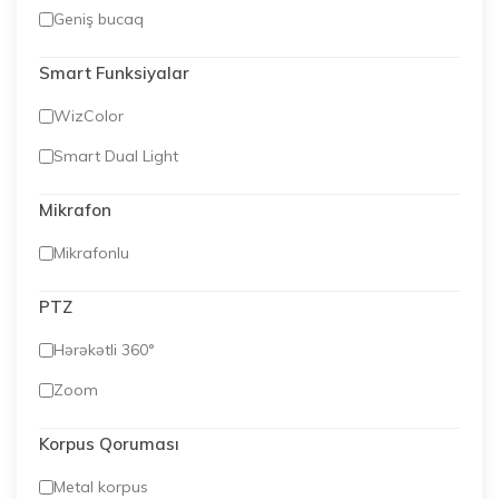
Geniş bucaq
Smart Funksiyalar
WizColor
Smart Dual Light
Mikrafon
Mikrafonlu
PTZ
Hərəkətli 360°
Zoom
Korpus Qoruması
Metal korpus