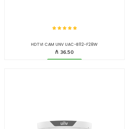
HDTVI CAM UNV UAC-B112-F28W
₼ 36.50
Məhsul mövcuddur