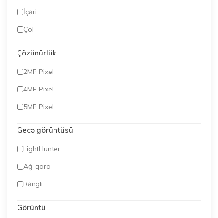
İçəri
Çöl
Çözünürlük
2MP Pixel
4MP Pixel
5MP Pixel
Gecə görüntüsü
LightHunter
Ağ-qara
Rəngli
Görüntü