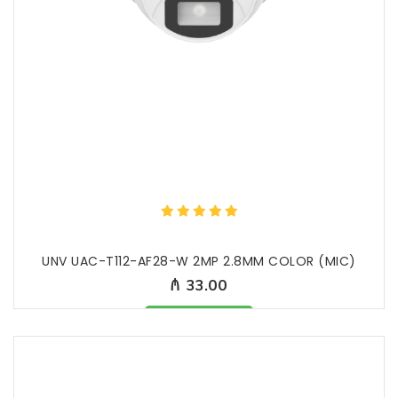
UNV UAC-T112-AF28-W 2MP 2.8MM COLOR (MIC)
₼ 33.00
Məhsul mövcuddur