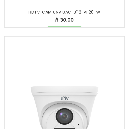
HDTVI CAM UNV UAC-B112-AF28-W
₼ 30.00
Məhsul mövcuddur