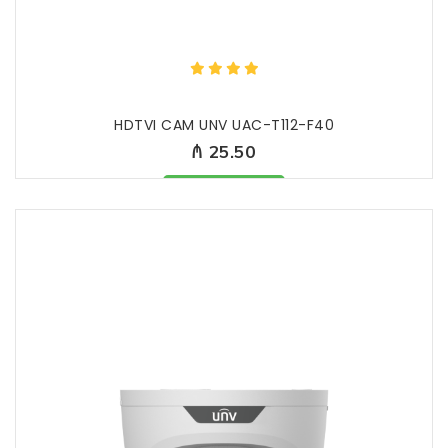
HDTVI CAM UNV UAC-T112-F40
₼ 25.50
Məhsul mövcuddur