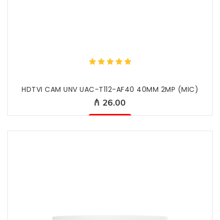
HDTVI CAM UNV UAC-T112-AF40 40MM 2MP (MIC)
₼ 26.00
Mövcud deyil