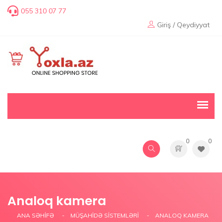
055 310 07 77
Giriş / Qeydiyyat
0
0
Analoq kamera
ANA SƏHIFƏ
MÜŞAHİDƏ SİSTEMLƏRİ
ANALOQ KAMERA