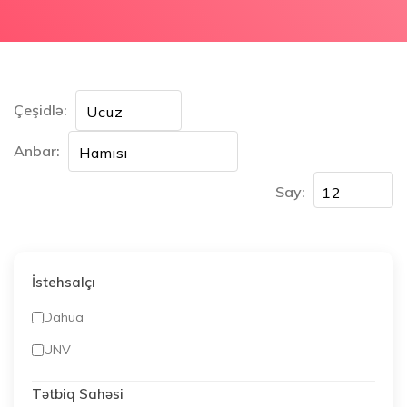
Çeşidlə:
Anbar:
Say:
İstehsalçı
Dahua
UNV
Tətbiq Sahəsi