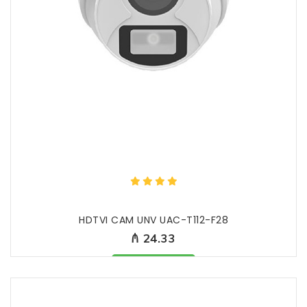
HDTVI CAM UNV UAC-T112-F28
₼ 24.33
Məhsul mövcuddur