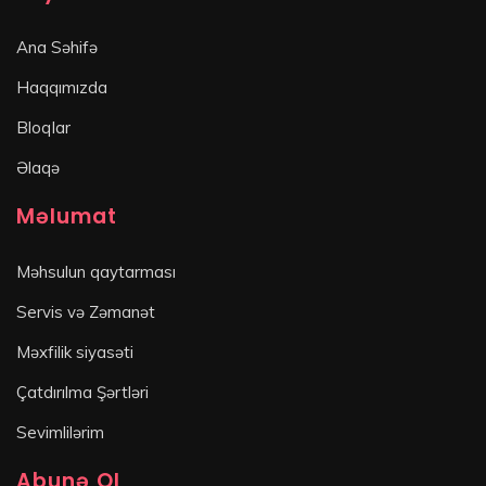
Ana Səhifə
Haqqımızda
Bloqlar
Əlaqə
Məlumat
Məhsulun qaytarması
Servis və Zəmanət
Məxfilik siyasəti
Çatdırılma Şərtləri
Sevimlilərim
Abunə Ol