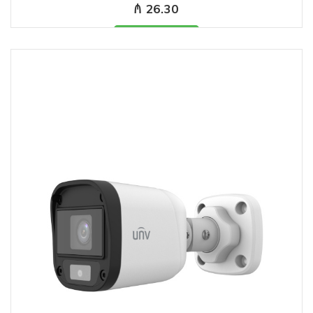
₼ 26.30
Məhsul mövcuddur