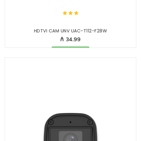
HDTVI CAM UNV UAC-T112-F28W
₼ 34.99
Məhsul mövcuddur