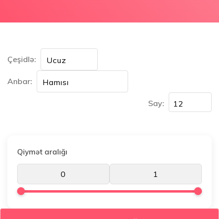
Çeşidlə:
Anbar:
Say:
Qiymət aralığı