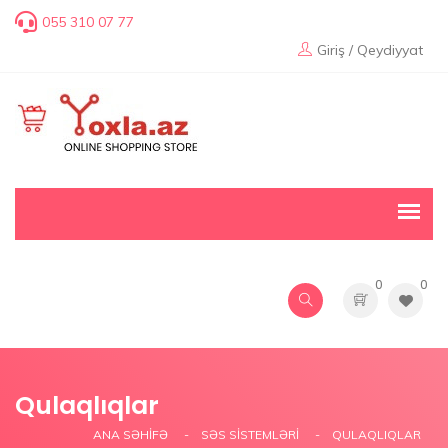
055 310 07 77
Giriş / Qeydiyyat
0
0
Qulaqlıqlar
ANA SƏHIFƏ
SƏS SISTEMLƏRI
QULAQLIQLAR