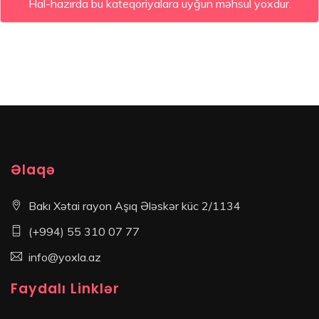
Hal-hazırda bu kateqoriyalara uyğun məhsul yoxdur.
Əlaqə
Bakı Xətai rayon Aşıq Ələskər küc 2/1134
(+994) 55 310 07 77
info@yoxla.az
Faydalı Linklər