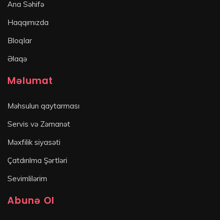
Ana Səhifə
Haqqımızda
Bloqlar
Əlaqə
Məlumat
Məhsulun qaytarması
Servis və Zəmanət
Məxfilik siyasəti
Çatdırılma Şərtləri
Sevimlilərim
Abunə Ol