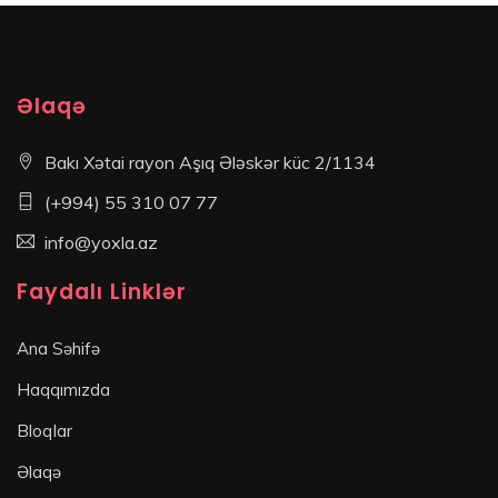
Əlaqə
Bakı Xətai rayon Aşıq Ələskər küc 2/1134
(+994) 55 310 07 77
info@yoxla.az
Faydalı Linklər
Ana Səhifə
Haqqımızda
Bloqlar
Əlaqə