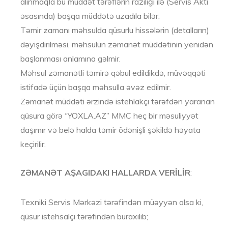
alınmaqla bu müddət tərəflərin razılığı ilə (Servis Aktı
əsasında) başqa müddətə uzadıla bilər.
Təmir zamanı məhsulda qüsurlu hissələrin (detalların)
dəyişdirilməsi, məhsulun zəmanət müddətinin yenidən
başlanması anlamına gəlmir.
Məhsul zəmanətli təmirə qəbul edildikdə, müvəqqəti
istifadə üçün başqa məhsulla əvəz edilmir.
Zəmanət müddəti ərzində istehlakçı tərəfdən yaranan
qüsura görə “YOXLA.AZ” MMC heç bir məsuliyyət
daşımır və belə halda təmir ödənişli şəkildə həyata
keçirilir.
ZƏMANƏT AŞAGIDAKI HALLARDA VERİLİR
:
Texniki Servis Mərkəzi tərəfindən müəyyən olsa ki,
qüsur istehsalçı tərəfindən buraxılıb;