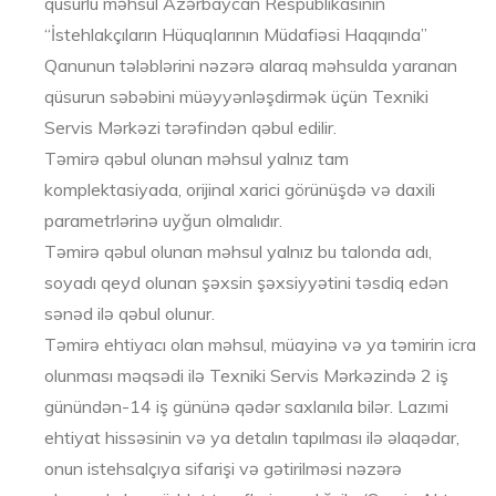
qüsurlu məhsul Azərbaycan Respublikasının
“İstehlakçıların Hüquqlarının Müdafiəsi Haqqında”
Qanunun tələblərini nəzərə alaraq məhsulda yaranan
qüsurun səbəbini müəyyənləşdirmək üçün Texniki
Servis Mərkəzi tərəfindən qəbul edilir.
Təmirə qəbul olunan məhsul yalnız tam
komplektasiyada, orijinal xarici görünüşdə və daxili
parametrlərinə uyğun olmalıdır.
Təmirə qəbul olunan məhsul yalnız bu talonda adı,
soyadı qeyd olunan şəxsin şəxsiyyətini təsdiq edən
sənəd ilə qəbul olunur.
Təmirə ehtiyacı olan məhsul, müayinə və ya təmirin icra
olunması məqsədi ilə Texniki Servis Mərkəzində 2 iş
günündən-14 iş gününə qədər saxlanıla bilər. Lazımi
ehtiyat hissəsinin və ya detalın tapılması ilə əlaqədar,
onun istehsalçıya sifarişi və gətirilməsi nəzərə