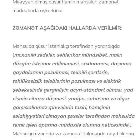
Müəyyən olmuş qüsur həmin məhsulun zəmanət
müddətində aşkarlanıb.
ZƏMANƏT AŞAĞIDAKI HALLARDA VERİLMİR
:
Məhsulda qüsur istehlakçı tərəfindən yarandıqda
(
mexaniki zədələr, səhlənkar münasibət, malın
düzgün istismar edilməməsi, saxlanması, daşınma
qaydalarının pozulması, texniki şərtlərin,
təhlükəsizlik tələblərinin pozulması və elektrik
şəbəkəsində gərginliyin qeyri-standart olması, yad
cismin cihaza düşməsi, yanğın, subasma və digər
qarşısıalınmaz qüvvələrin təsiri, həmçinin
səlahiyyətləri olmayan şəxslər tərəfindən məhsulda
təmir işləri aparma-müdaxilə olunma nəticəsində
);
Məhsulun üzərində və zəmanət talonunda qeyd olunan