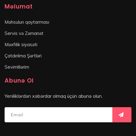
Məlumat
Məhsulun qaytarması
Servis və Zəmanət
Məxfilik siyasəti
Çatdırılma Şərtləri
Sevimlilərim
Abunə Ol
Yeniliklərdən xəbərdar olmaq üçün abunə olun.