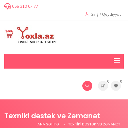
055 310 07 77
Giriş / Qeydiyyat
0
0
Texniki dəstək və Zəmanət
ANA SƏHIFƏ
TEXNIKI DƏSTƏK VƏ ZƏMANƏT