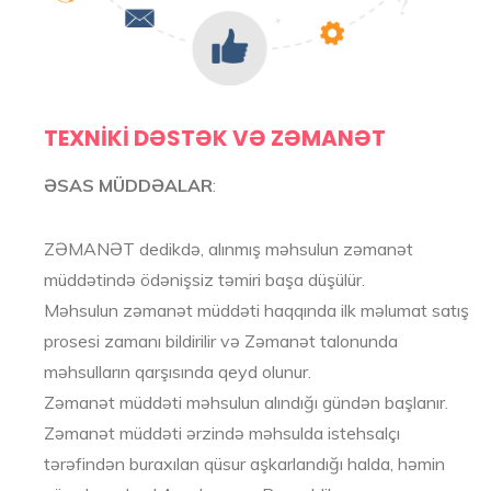
TEXNIKI DƏSTƏK VƏ ZƏMANƏT
ƏSAS MÜDDƏALAR
:
ZƏMANƏT dedikdə, alınmış məhsulun zəmanət
müddətində ödənişsiz təmiri başa düşülür.
Məhsulun zəmanət müddəti haqqında ilk məlumat satış
prosesi zamanı bildirilir və Zəmanət talonunda
məhsulların qarşısında qeyd olunur.
Zəmanət müddəti məhsulun alındığı gündən başlanır.
Zəmanət müddəti ərzində məhsulda istehsalçı
tərəfindən buraxılan qüsur aşkarlandığı halda, həmin