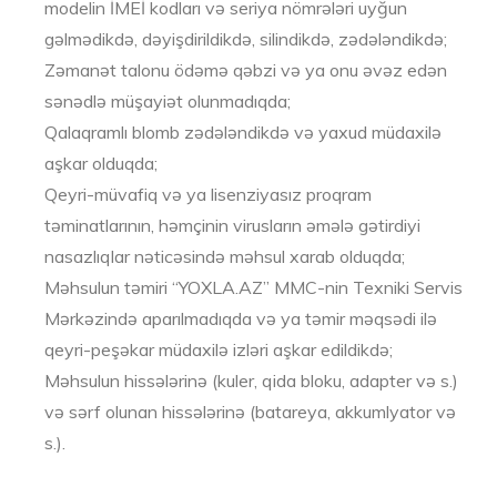
modelin İMEİ kodları və seriya nömrələri uyğun
gəlmədikdə, dəyişdirildikdə, silindikdə, zədələndikdə;
Zəmanət talonu ödəmə qəbzi və ya onu əvəz edən
sənədlə müşayiət olunmadıqda;
Qalaqramlı blomb zədələndikdə və yaxud müdaxilə
aşkar olduqda;
Qeyri-müvafiq və ya lisenziyasız proqram
təminatlarının, həmçinin virusların əmələ gətirdiyi
nasazlıqlar nəticəsində məhsul xarab olduqda;
Məhsulun təmiri “YOXLA.AZ” MMC-nin Texniki Servis
Mərkəzində aparılmadıqda və ya təmir məqsədi ilə
qeyri-peşəkar müdaxilə izləri aşkar edildikdə;
Məhsulun hissələrinə (kuler, qida bloku, adapter və s.)
və sərf olunan hissələrinə (batareya, akkumlyator və
s.).