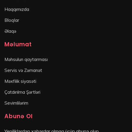
Haqqımızda
Bloqlar
Əlaqə
Məlumat
Məhsulun qaytarması
Servis və Zəmanət
Məxfilik siyasəti
Çatdırılma Şərtləri
Sevimlilərim
Abunə Ol
Yeniliklərdən xəbərdar olmaq üçün abunə olun.