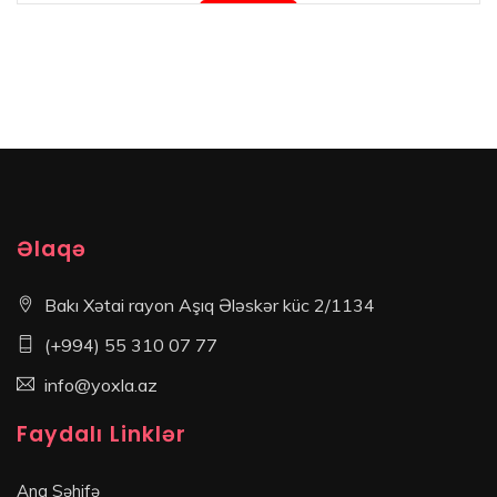
Mövcud deyil
Əlaqə
Bakı Xətai rayon Aşıq Ələskər küc 2/1134
(+994) 55 310 07 77
info@yoxla.az
Faydalı Linklər
Ana Səhifə