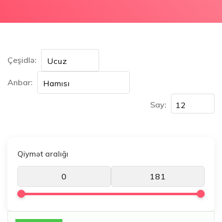
Çeşidlə:
Anbar:
Say:
Qiymət aralığı