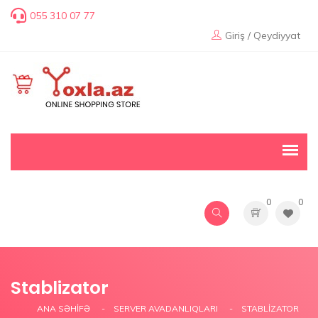
055 310 07 77
Giriş / Qeydiyyat
0
0
Stablizator
ANA SƏHIFƏ
SERVER AVADANLIQLARI
STABLIZATOR