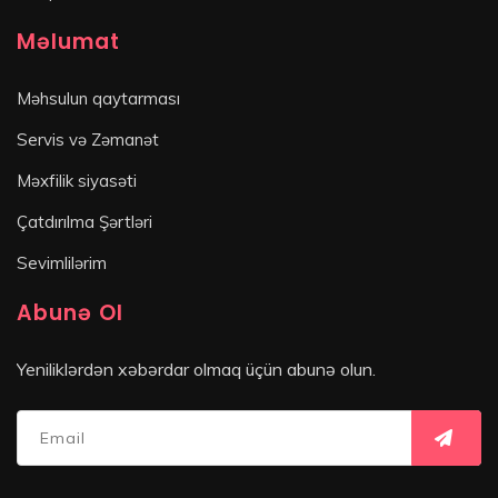
Məlumat
Məhsulun qaytarması
Servis və Zəmanət
Məxfilik siyasəti
Çatdırılma Şərtləri
Sevimlilərim
Abunə Ol
Yeniliklərdən xəbərdar olmaq üçün abunə olun.