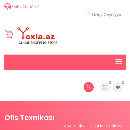
055 310 07 77
Giriş / Qeydiyyat
0
0
Ofis Texnikası
ANA SƏHIFƏ
OFIS TEXNIKASI