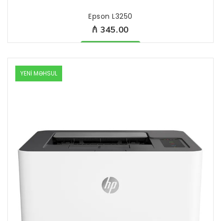
Epson L3250
₼ 345.00
Məhsul mövcuddur
YENİ MƏHSUL