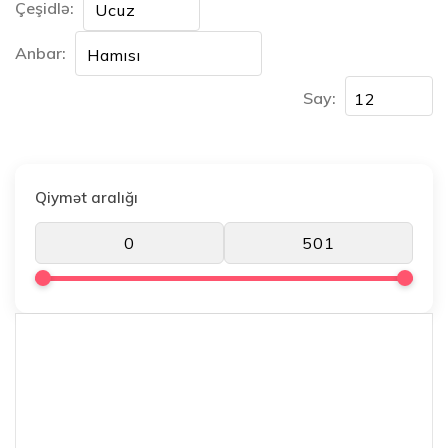
Çeşidlə:
Anbar:
Say:
Qiymət aralığı