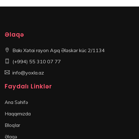
Əlaqə
Bakı Xətai rayon Aşıq Ələskər küc 2/1134
(+994) 55 310 07 77
info@yoxla.az
Faydalı Linklər
Ana Səhifə
Haqqımızda
Bloqlar
Əlaqə