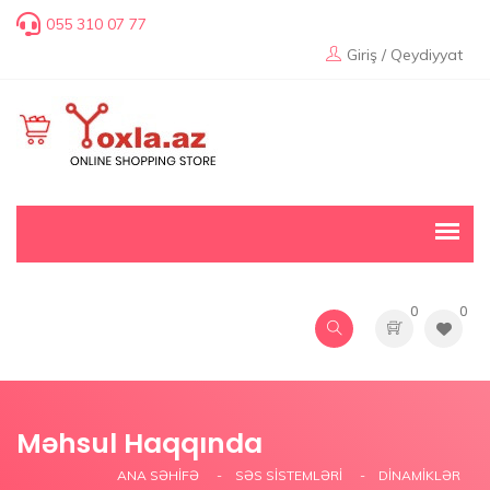
055 310 07 77
Giriş / Qeydiyyat
0
0
Məhsul Haqqında
ANA SƏHIFƏ
SƏS SISTEMLƏRI
DINAMIKLƏR