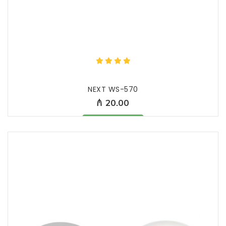
NEXT WS-570
₼ 20.00
Məhsul mövcüddur