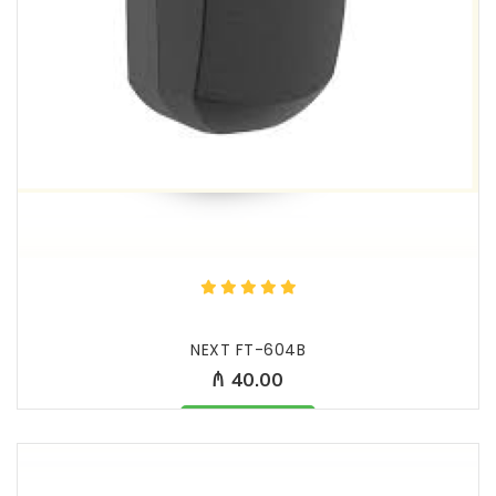
NEXT FT-604B
₼ 40.00
Məhsul mövcüddur