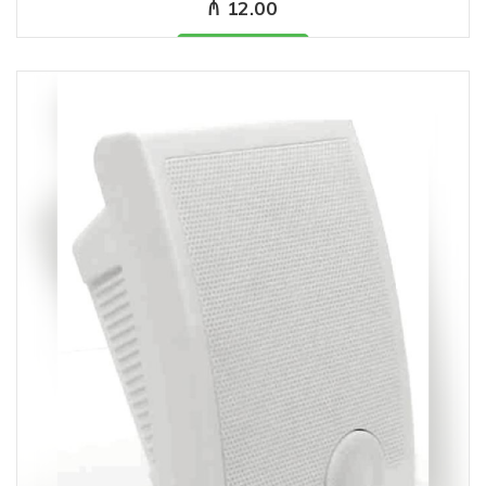
₼ 12.00
Məhsul mövcüddur