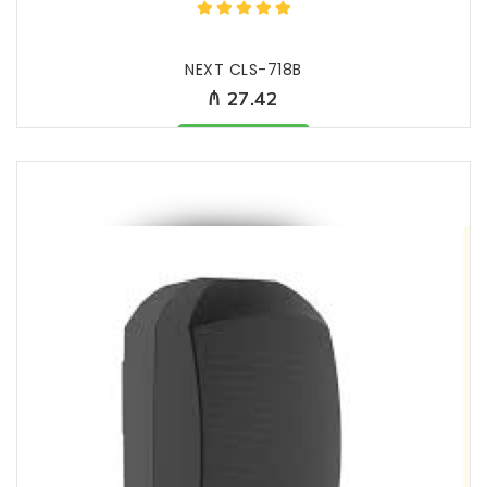
NEXT CLS-718B
₼ 27.42
Məhsul mövcüddur