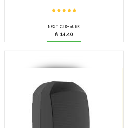
NEXT CLS-506B
₼ 14.40
Məhsul mövcüddur