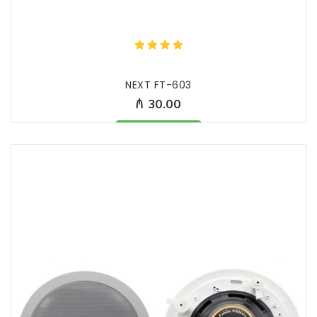
NEXT FT-603
₼ 30.00
Məhsul mövcüddur