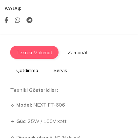
PAYLAŞ:
Texniki Məlumat
Zəmanət
Çatdırılma
Servis
Texniki Göstəricilər:
🔹
Model:
NEXT FT-606
🔹
Güc:
25W / 100V xətt
🔹
Dinamik ölçüsü:
6" (6 düym)