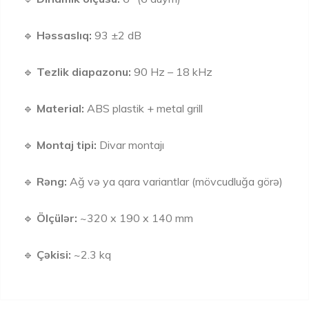
🔹
Həssaslıq:
93 ±2 dB
🔹
Tezlik diapazonu:
90 Hz – 18 kHz
🔹
Material:
ABS plastik + metal grill
🔹
Montaj tipi:
Divar montajı
🔹
Rəng:
Ağ və ya qara variantlar (mövcudluğa görə)
🔹
Ölçülər:
~320 x 190 x 140 mm
🔹
Çəkisi:
~2.3 kq