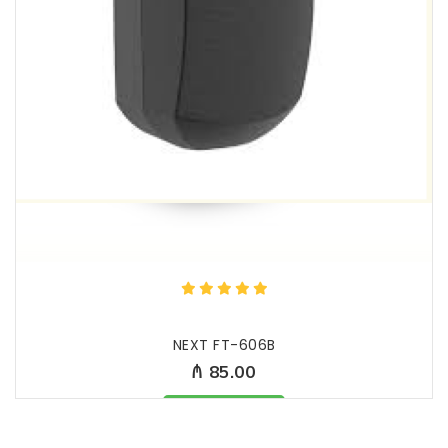
NEXT FT-606B
₼ 85.00
Məhsul mövcüddur