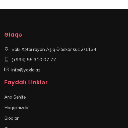
Əlaqə
Bakı Xətai rayon Aşıq Ələskər küc 2/1134
(+994) 55 310 07 77
info@yoxla.az
Faydalı Linklər
Ana Səhifə
Haqqımızda
Bloqlar