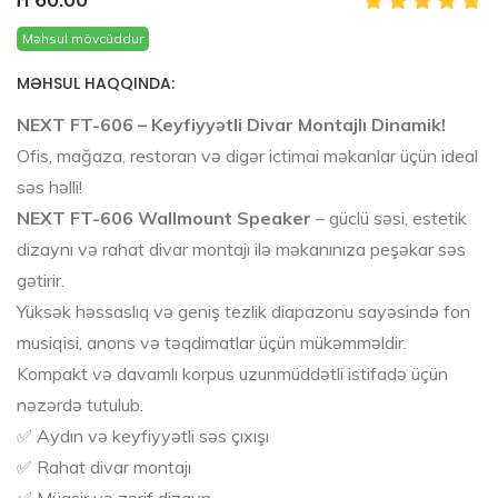
Məhsul mövcüddur
MƏHSUL HAQQINDA:
NEXT FT-606 – Keyfiyyətli Divar Montajlı Dinamik!
Ofis, mağaza, restoran və digər ictimai məkanlar üçün ideal
səs həlli!
NEXT FT-606 Wallmount Speaker
– güclü səsi, estetik
dizaynı və rahat divar montajı ilə məkanınıza peşəkar səs
gətirir.
Yüksək həssaslıq və geniş tezlik diapazonu sayəsində fon
musiqisi, anons və təqdimatlar üçün mükəmməldir.
Kompakt və davamlı korpus uzunmüddətli istifadə üçün
nəzərdə tutulub.
✅ Aydın və keyfiyyətli səs çıxışı
✅ Rahat divar montajı
✅ Müasir və zərif dizayn