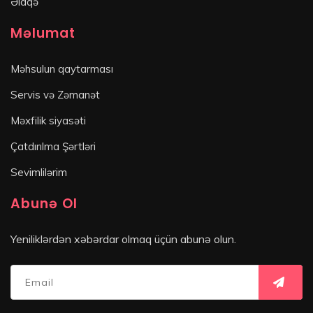
Əlaqə
Məlumat
Məhsulun qaytarması
Servis və Zəmanət
Məxfilik siyasəti
Çatdırılma Şərtləri
Sevimlilərim
Abunə Ol
Yeniliklərdən xəbərdar olmaq üçün abunə olun.