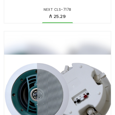
NEXT CLS-717B
₼ 25.29
Məhsul mövcüddur