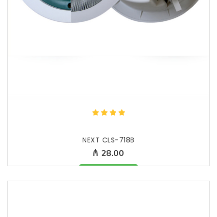
NEXT CLS-718B
₼ 28.00
Məhsul mövcüddur