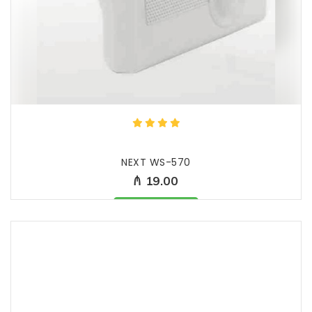
NEXT WS-570
₼ 19.00
Məhsul mövcüddur