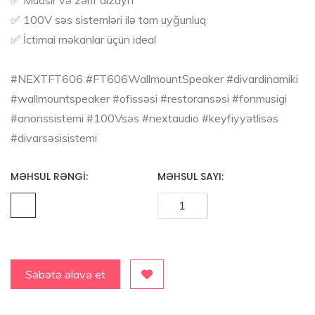
✅ 100V səs sistemləri ilə tam uyğunluq
✅ İctimai məkanlar üçün ideal
#NEXTFT606 #FT606WallmountSpeaker #divardinamiki
#wallmountspeaker #ofissəsi #restoransəsi #fonmusigi
#anonssistemi #100Vsəs #nextaudio #keyfiyyətlisəs
#divarsəsisistemi
MƏHSUL RƏNGI:
MƏHSUL SAYI:
Səbətə əlavə et