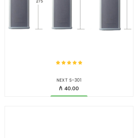
NEXT S-301
₼ 40.00
Məhsul mövcüddur