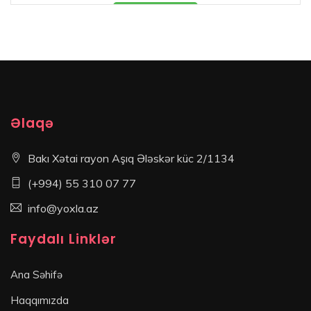
Məhsul mövcüddur
Əlaqə
Bakı Xətai rayon Aşıq Ələskər küc 2/1134
(+994) 55 310 07 77
info@yoxla.az
Faydalı Linklər
Ana Səhifə
Haqqımızda