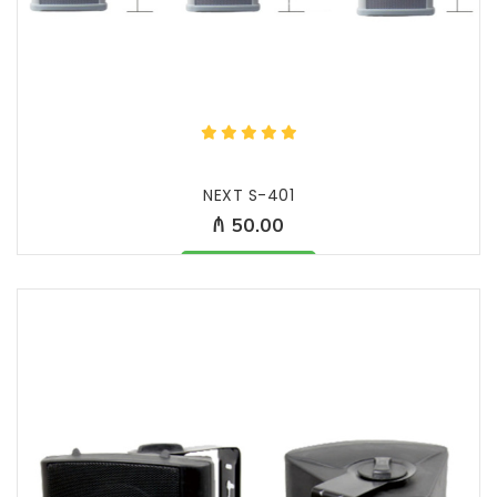
NEXT S-401
₼ 50.00
Məhsul mövcüddur