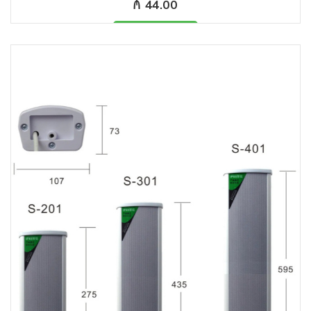
₼ 44.00
Məhsul mövcüddur