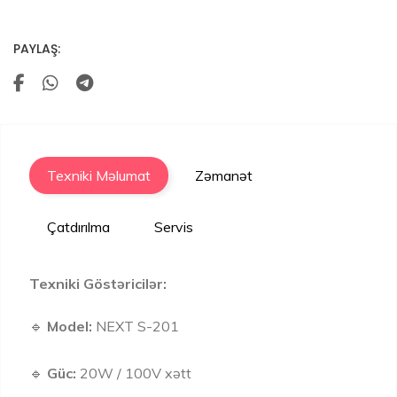
PAYLAŞ:
Texniki Məlumat
Zəmanət
Çatdırılma
Servis
Texniki Göstəricilər:
🔹
Model:
NEXT S-201
🔹
Güc:
20W / 100V xətt