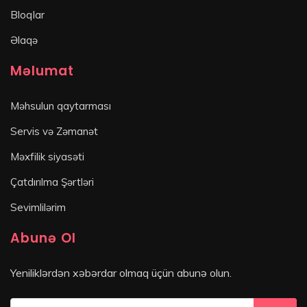
Bloqlar
Əlaqə
Məlumat
Məhsulun qaytarması
Servis və Zəmanət
Məxfilik siyasəti
Çatdırılma Şərtləri
Sevimlilərim
Abunə Ol
Yeniliklərdən xəbərdar olmaq üçün abunə olun.