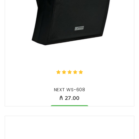
NEXT WS-608
₼ 27.00
Məhsul mövcüddur