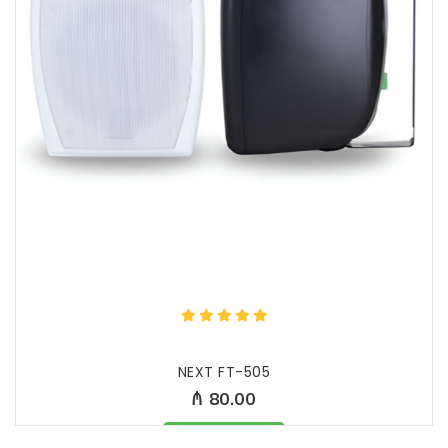
NEXT FT-505
₼ 80.00
Məhsul mövcüddur