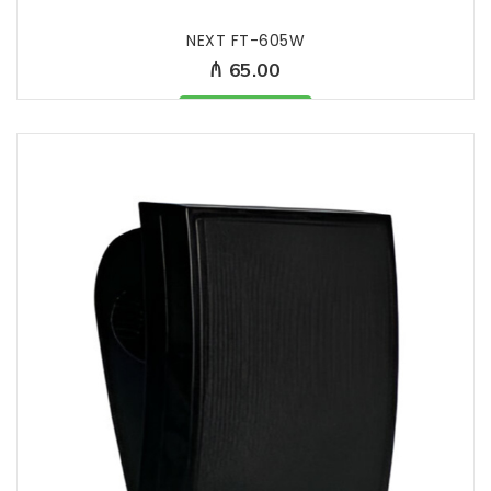
NEXT FT-605W
₼ 65.00
Məhsul mövcüddur