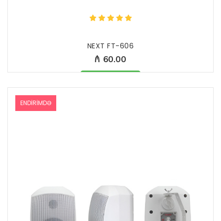
NEXT FT-606
₼ 60.00
Məhsul mövcüddur
ENDIRIMDƏ