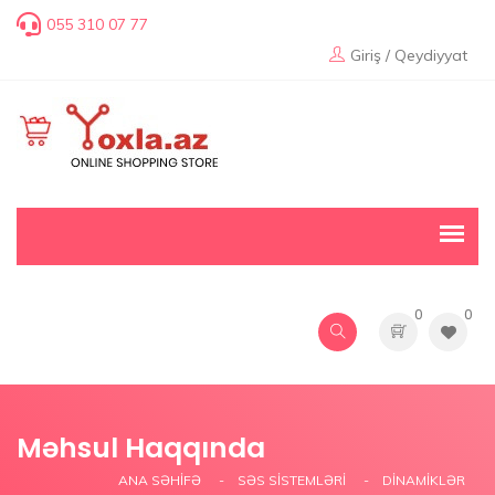
055 310 07 77
Giriş / Qeydiyyat
0
0
Məhsul Haqqında
ANA SƏHIFƏ
SƏS SISTEMLƏRI
DINAMIKLƏR