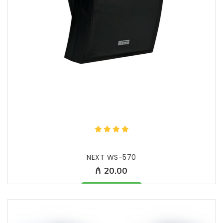
NEXT WS-570
₼ 20.00
Məhsul mövcüddur