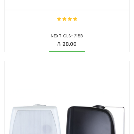
NEXT CLS-718B
₼ 28.00
Məhsul mövcüddur