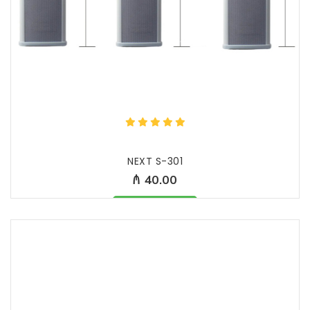
NEXT S-301
₼ 40.00
Məhsul mövcüddur