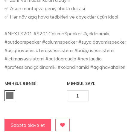
✅ Asan montaj və geniş əhatə dairəsi
✅ Hər növ açıq hava tədbirləri və obyektlər üçün ideal
#NEXTS201 #S201ColumnSpeaker #çöldinamiki
#outdoorspeaker #columnspeaker #suya davamlıspeaker
#açıqhavases #terassəsisistemi #bağçasəsisistemi
#ictimaısəsisistemi #outdooraudio #nextaudio
#professionalçöldinamiki #kolondinamiki #açıqhavahəlləri
MƏHSUL RƏNGI:
MƏHSUL SAYI:
Səbətə əlavə et