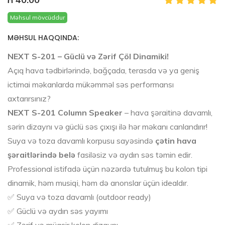
Məhsul mövcüddur
MƏHSUL HAQQINDA:
NEXT S-201 – Güclü və Zərif Çöl Dinamiki!
Açıq hava tədbirlərində, bağçada, terasda və ya geniş
ictimai məkanlarda mükəmməl səs performansı
axtarırsınız?
NEXT S-201 Column Speaker
– hava şəraitinə davamlı,
sərin dizaynı və güclü səs çıxışı ilə hər məkanı canlandırır!
Suya və toza davamlı korpusu sayəsində
çətin hava
şəraitlərində belə
fasiləsiz və aydın səs təmin edir.
Professional istifadə üçün nəzərdə tutulmuş bu kolon tipi
dinamik, həm musiqi, həm də anonslar üçün idealdır.
✅ Suya və toza davamlı (outdoor ready)
✅ Güclü və aydın səs yayımı
✅ Zərif və müasir kolon dizaynı