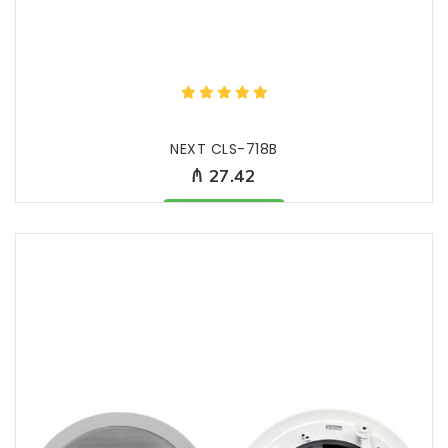
NEXT CLS-718B
₼ 27.42
Məhsul mövcüddur