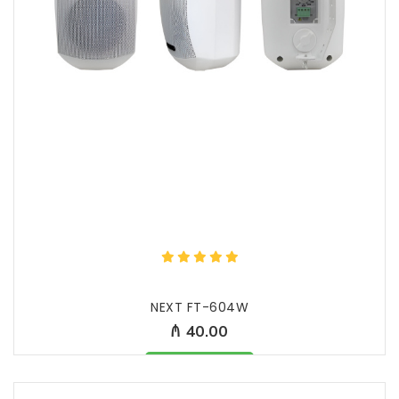
NEXT FT-604W
₼ 40.00
Məhsul mövcüddur