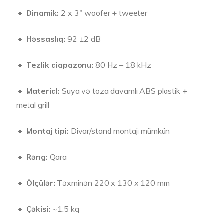
🔹
Dinamik:
2 x 3" woofer + tweeter
🔹
Həssaslıq:
92 ±2 dB
🔹
Tezlik diapazonu:
80 Hz – 18 kHz
🔹
Material:
Suya və toza davamlı ABS plastik +
metal grill
🔹
Montaj tipi:
Divar/stand montajı mümkün
🔹
Rəng:
Qara
🔹
Ölçülər:
Təxminən 220 x 130 x 120 mm
🔹
Çəkisi:
~1.5 kq