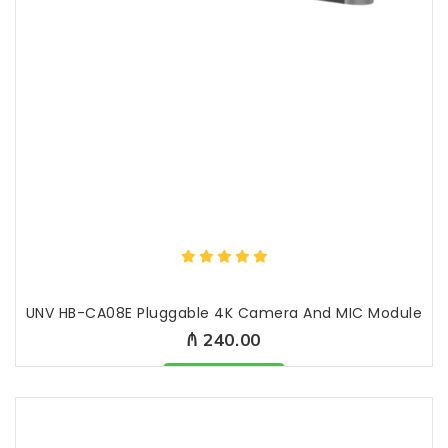
UNV HB-CA08E Pluggable 4K Camera And MIC Module
₼ 240.00
Məhsul mövcuddur