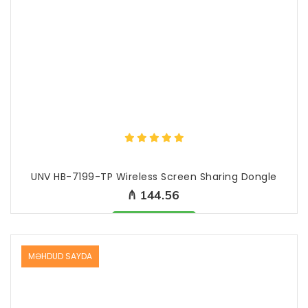
UNV HB-7199-TP Wireless Screen Sharing Dongle
₼ 144.56
Məhsul mövcuddur
MƏHDUD SAYDA