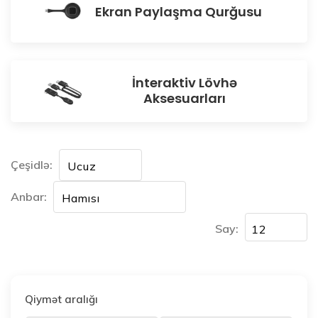
Ekran Paylaşma Qurğusu
İnteraktiv Lövhə
Aksesuarları
Çeşidlə:
Anbar:
Say:
Qiymət aralığı