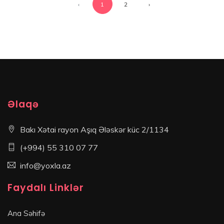
‹
1
2
›
Əlaqə
Bakı Xətai rayon Aşıq Ələskər küc 2/1134
(+994) 55 310 07 77
info@yoxla.az
Faydalı Linklər
Ana Səhifə