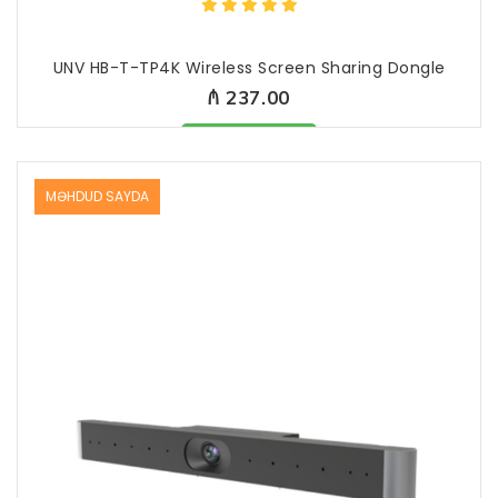
UNV HB-T-TP4K Wireless Screen Sharing Dongle
₼ 237.00
Məhsul mövcuddur
MƏHDUD SAYDA