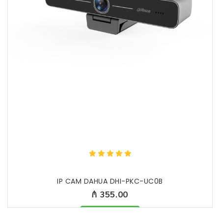
IP CAM DAHUA DHI-PKC-UC0B
₼ 355.00
Məhsul mövcuddur