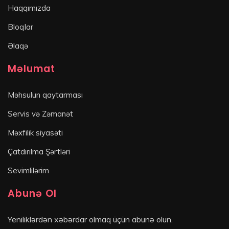
Haqqımızda
Bloqlar
Əlaqə
Məlumat
Məhsulun qaytarması
Servis və Zəmanət
Məxfilik siyasəti
Çatdırılma Şərtləri
Sevimlilərim
Abunə Ol
Yeniliklərdən xəbərdar olmaq üçün abunə olun.