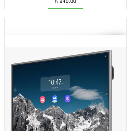
₼ 940.00
Məhsul mövcuddur