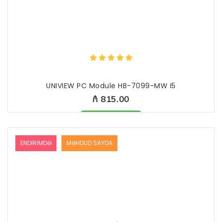
UNIVIEW PC Module HB-7099-MW I5
₼ 815.00
Məhsul mövcuddur
ENDIRIMDƏ
MƏHDUD SAYDA