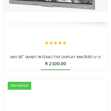
UNV 65" SMART INTERACTIVE DISPLAY MW3565-U-X
₼ 2100.00
Məhsul mövcuddur
YENİ MƏHSUL