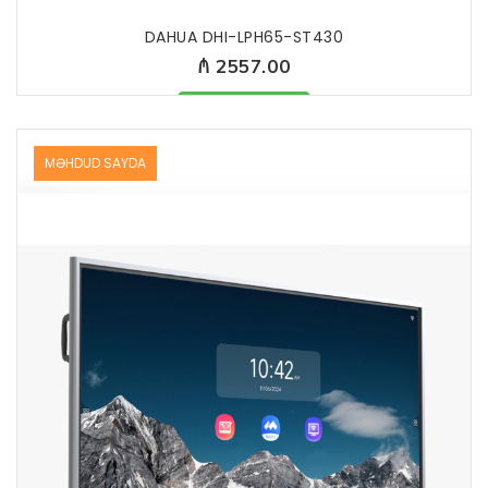
DAHUA DHI-LPH65-ST430
₼ 2557.00
Məhsul mövcuddur
MƏHDUD SAYDA