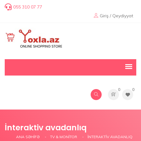
055 310 07 77
Giriş / Qeydiyyat
0
0
İnteraktiv avadanlıq
ANA SƏHIFƏ
TV & MONİTOR
İNTERAKTIV AVADANLIQ