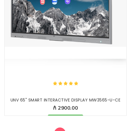
UNV 65" SMART INTERACTIVE DISPLAY MW3565-U-CE
₼ 2900.00
Məhsul mövcuddur