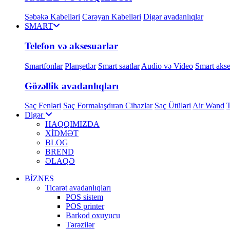
Şəbəkə Kabelləri
Cərəyan Kabelləri
Digər avadanlıqlar
SMART
Telefon və aksesuarlar
Smartfonlar
Planşetlər
Smart saatlar
Audio və Video
Smart akse
Gözəllik avadanlıqları
Saç Fenləri
Saç Formalaşdıran Cihazlar
Saç Ütüləri
Air Wand
Digər
HAQQIMIZDA
XİDMƏT
BLOG
BREND
ƏLAQƏ
BİZNES
Ticarət avadanlıqları
POS sistem
POS printer
Barkod oxuyucu
Tərəzilər