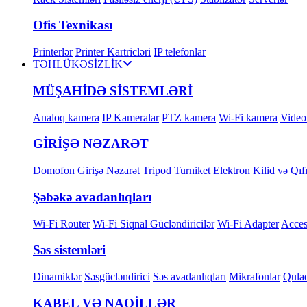
Ofis Texnikası
Printerlər
Printer Kartricləri
IP telefonlar
TƏHLÜKƏSİZLİK
MÜŞAHİDƏ SİSTEMLƏRİ
Analoq kamera
IP Kameralar
PTZ kamera
Wi-Fi kamera
Videor
GİRİŞƏ NƏZARƏT
Domofon
Girişə Nəzarət
Tripod Turniket
Elektron Kilid və Qıfı
Şəbəkə avadanlıqları
Wi-Fi Router
Wi-Fi Siqnal Gücləndiricilər
Wi-Fi Adapter
Acces
Səs sistemləri
Dinamiklər
Səsgücləndirici
Səs avadanlıqları
Mikrafonlar
Qulaq
KABEL VƏ NAQİLLƏR