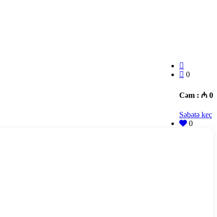
0
Cəm :
₼ 0
Səbətə keç
0