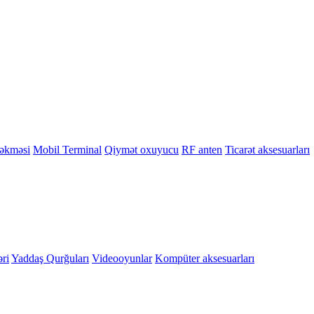
çəkməsi
Mobil Terminal
Qiymət oxuyucu
RF anten
Ticarət aksesuarları
ri
Yaddaş Qurğuları
Videooyunlar
Kompüter aksesuarları