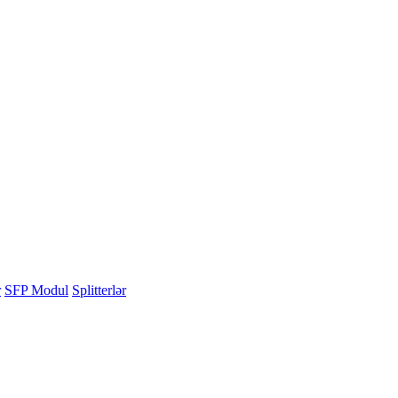
r
SFP Modul
Splitterlər