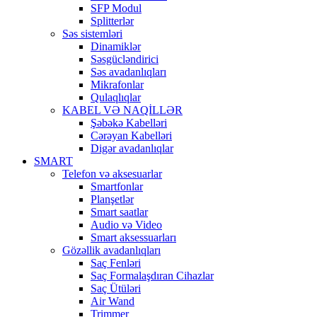
SFP Modul
Splitterlər
Səs sistemləri
Dinamiklər
Səsgücləndirici
Səs avadanlıqları
Mikrafonlar
Qulaqlıqlar
KABEL VƏ NAQİLLƏR
Şəbəkə Kabelləri
Cərəyan Kabelləri
Digər avadanlıqlar
SMART
Telefon və aksesuarlar
Smartfonlar
Planşetlər
Smart saatlar
Audio və Video
Smart aksessuarları
Gözəllik avadanlıqları
Saç Fenləri
Saç Formalaşdıran Cihazlar
Saç Ütüləri
Air Wand
Trimmer