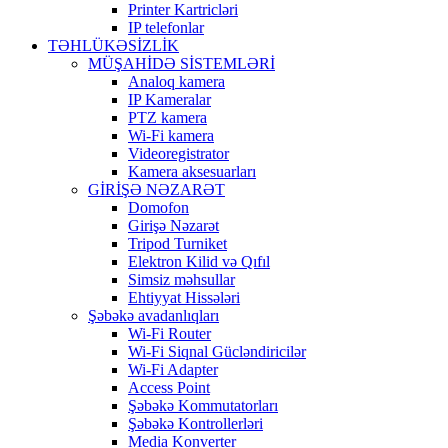
Printer Kartricləri
IP telefonlar
TƏHLÜKƏSİZLİK
MÜŞAHİDƏ SİSTEMLƏRİ
Analoq kamera
IP Kameralar
PTZ kamera
Wi-Fi kamera
Videoregistrator
Kamera aksesuarları
GİRİŞƏ NƏZARƏT
Domofon
Girişə Nəzarət
Tripod Turniket
Elektron Kilid və Qıfıl
Simsiz məhsullar
Ehtiyyat Hissələri
Şəbəkə avadanlıqları
Wi-Fi Router
Wi-Fi Siqnal Gücləndiricilər
Wi-Fi Adapter
Access Point
Şəbəkə Kommutatorları
Şəbəkə Kontrollerləri
Media Konverter