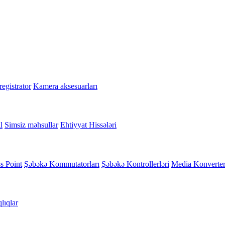
egistrator
Kamera aksesuarları
l
Simsiz məhsullar
Ehtiyyat Hissələri
s Point
Şəbəkə Kommutatorları
Şəbəkə Kontrollerləri
Media Konverte
lıqlar