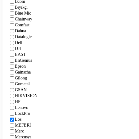
Bcom
Bıyıkçı
Blue Mic
Chainway
Comfast
Dahua
Datalogic
Dell
DJI
EAST
EnGenius
Epson
Gainscha
Gilong
Gometal
GSAN
HIKVISION
HP
Lenovo
LockPro
Los
MEFERİ
Merc
Mercusys