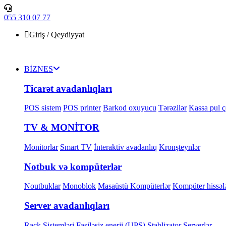
055 310 07 77
Giriş / Qeydiyyat
BİZNES
Ticarət avadanlıqları
POS sistem
POS printer
Barkod oxuyucu
Tərəzilər
Kassa pul 
TV & MONİTOR
Monitorlar
Smart TV
İnteraktiv avadanlıq
Kronşteynlər
Notbuk və kompüterlər
Noutbuklar
Monoblok
Masaüstü Kompüterlər
Kompüter hissələ
Server avadanlıqları
Rack Sistemləri
Fasiləsiz enerji (UPS)
Stablizator
Serverlər