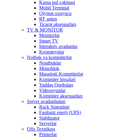
Kassa pul çəkməsi
Mobil Terminal
Qiymət oxuyucu
RF anten
Ticarət aksesuarları
TV & MONİTOR
Monitorlar
Smart TV
İnteraktiv avadanlıq
Kronşteynlər
Notbuk və kompüterlər
Noutbuklar
Monoblok
Masaüstü Kompüterlər
Kompüter hissələri
Yaddaş Qurğuları
Videooyunlar
Kompüter aksesuarları
Server avadanlıqları
Rack Sistemləri
Fasiləsiz enerji (UPS)
Stablizator
Serverlər
Ofis Texnikası
Printerlər