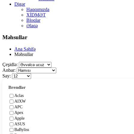
Digər
Haqqımızda
XİDMƏT
Bloqlar
Əlaqə
Məhsullar
Ana Səhifə
Məhsullar
Çeşidlə:
Anbar:
Say:
Brendlər
Aclas
AIXW
APC
Apex
Apple
ASUS
BaByliss