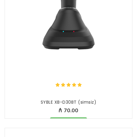
SYBLE XB-D30BT (simsiz)
₼ 70.00
Məhsul mövcüddur