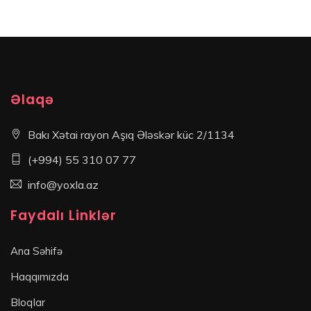
Əlaqə
Bakı Xətai rayon Aşıq Ələskər küc 2/1134
(+994) 55 310 07 77
info@yoxla.az
Faydalı Linklər
Ana Səhifə
Haqqımızda
Bloqlar