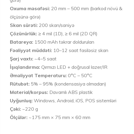
görə)
Oxuma məsafəsi:
20 mm – 500 mm (barkod növü &
ölçüsünə görə)
Skan sürəti:
200 skan/saniyə
Çözünürlük:
≥ 4 mil (1D), ≥ 6 mil (2D QR)
Batareya:
1500 mAh təkrar doldurulan
Fəaliyyət müddəti:
10–12 saat fasiləsiz skan
Şarj vaxtı:
~4–5 saat
İşıqlandırma:
Qırmızı LED + doğrusal lazer/IR
Əməliyyat Temperaturu:
0°C – 50°C
Rütubət:
5% – 95% (kondensasiya olmadan)
Material/korpus:
Davamlı ABS plastik
Uyğunluq:
Windows, Android, iOS, POS sistemləri
Çəki:
~220 g
Ölçülər:
~175 mm × 75 mm × 60 mm