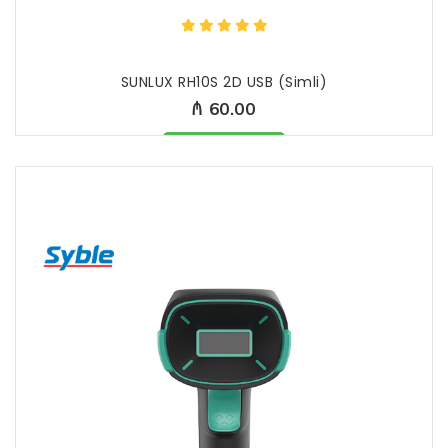
SUNLUX RH10S 2D USB (Simli)
₼ 60.00
Məhsul mövcüddur