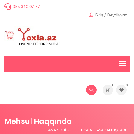
055 310 07 77
Giriş / Qeydiyyat
0
0
Məhsul Haqqında
ANA SƏHIFƏ
TICARƏT AVADANLIQLARI