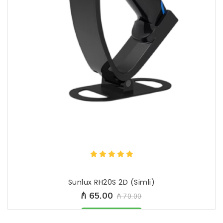
Sunlux RH20S 2D (Simli)
₼ 65.00
₼ 70.00
Məhsul mövcüddur