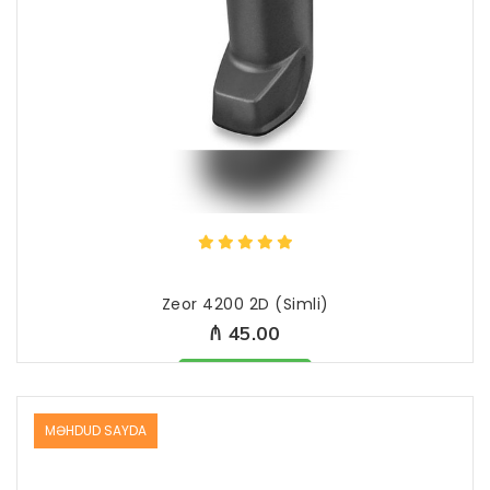
Zeor 4200 2D (Simli)
₼ 45.00
Məhsul mövcüddur
MƏHDUD SAYDA