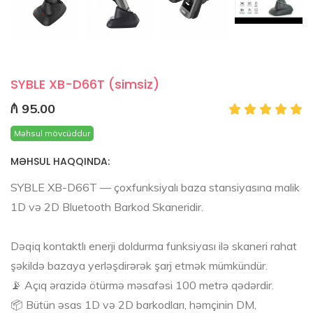
SYBLE XB-D66T (simsiz)
₼ 95.00
Məhsul mövcüddur
MƏHSUL HAQQINDA:
SYBLE XB-D66T — çoxfunksiyalı baza stansiyasına malik
1D və 2D Bluetooth Barkod Skaneridir.
Dəqiq kontaktlı enerji doldurma funksiyası ilə skaneri rahat
şəkildə bazaya yerləşdirərək şarj etmək mümkündür.
📡 Açıq ərazidə ötürmə məsafəsi 100 metrə qədərdir.
📦 Bütün əsas 1D və 2D barkodları, həmçinin DM,