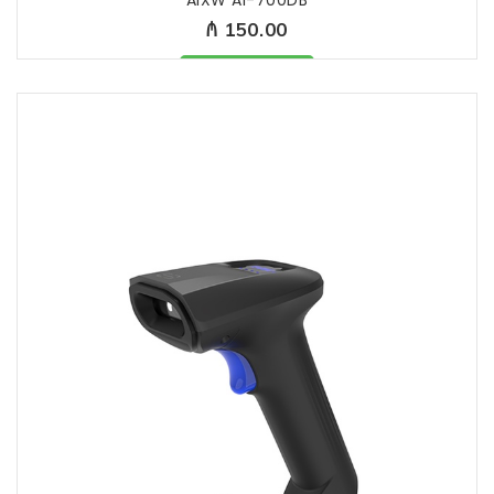
₼ 150.00
Məhsul mövcüddur