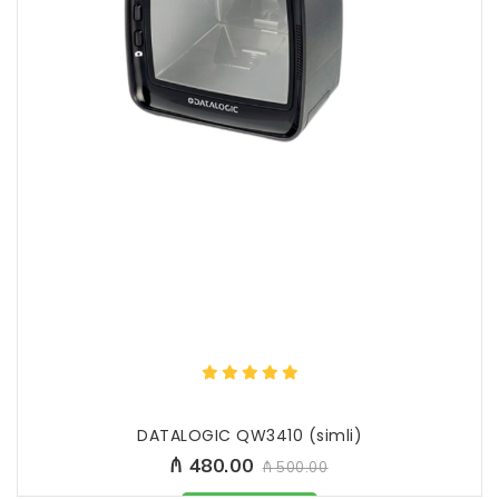
DATALOGIC QW3410 (simli)
₼ 480.00
₼ 500.00