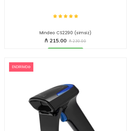
Mindeo CS2290 (simsiz)
₼ 215.00
₼ 230.00
Məhsul mövcüddur
ENDIRIMDƏ