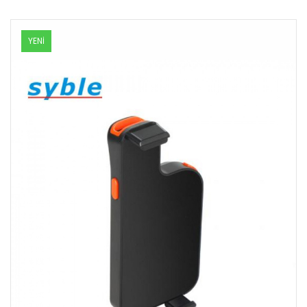
Məhsul mövcüddur
YENİ