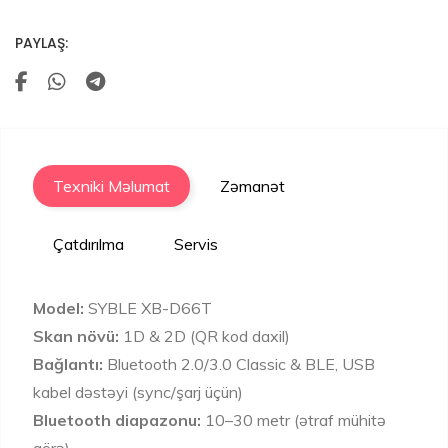
PAYLAŞ:
Texniki Məlumat
Zəmanət
Çatdırılma
Servis
Model:
SYBLE XB-D66T
Skan növü:
1D & 2D (QR kod daxil)
Bağlantı:
Bluetooth 2.0/3.0 Classic & BLE, USB
kabel dəstəyi (sync/şarj üçün)
Bluetooth diapazonu:
10–30 metr (ətraf mühitə