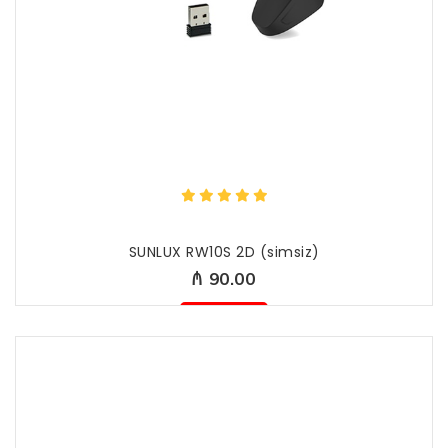
SUNLUX RW10S 2D (simsiz)
₼ 90.00
Mövcud deyil