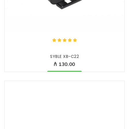
SYBLE XB-C22
₼ 130.00
Məhsul mövcüddur