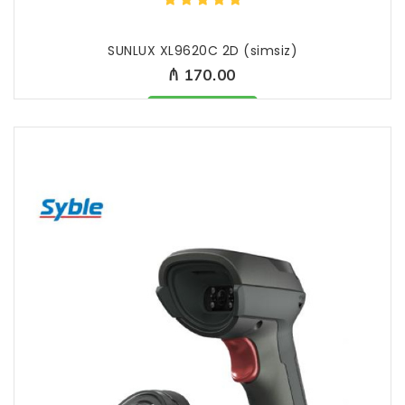
SUNLUX XL9620C 2D (simsiz)
₼ 170.00
Məhsul mövcüddur