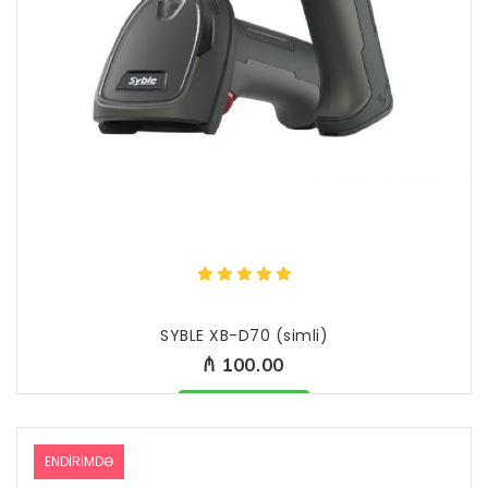
SYBLE XB-D70 (simli)
₼ 100.00
Məhsul mövcüddur
ENDIRIMDƏ