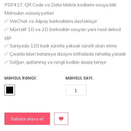
PDF417, QR Code və Data Matrix kodlarını oxuya bilir.
Məhsulun xüsusiyyətləri
✅ WeChat və Alipay barkodlarını dəstəkləyir
✅ Müxtəlif 1D və 2D barkodları oxuyan yeni nəsil dekod
çipi
✅ Saniyədə 120 kadr sürətlə yüksək sürətli skan etmə
✅ Çıxarıla bilən batareya dizaynı istifadədə rahatlıq yaradır
✅ Solğun, qatlanmış və rəngli kodları dəqiq tanıyır
MƏHSUL RƏNGI:
MƏHSUL SAYI:
Səbətə əlavə et