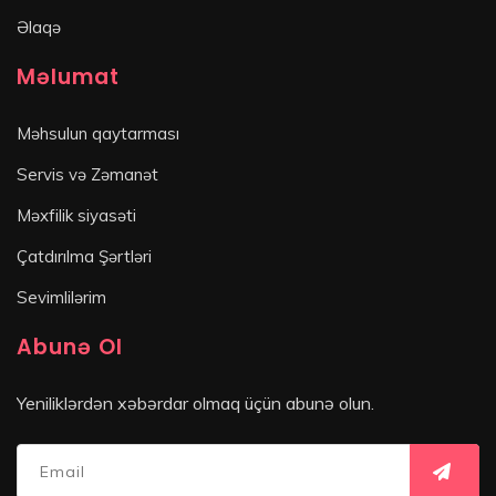
Əlaqə
Məlumat
Məhsulun qaytarması
Servis və Zəmanət
Məxfilik siyasəti
Çatdırılma Şərtləri
Sevimlilərim
Abunə Ol
Yeniliklərdən xəbərdar olmaq üçün abunə olun.