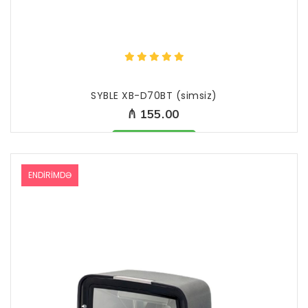
SYBLE XB-D70BT (simsiz)
₼ 155.00
Məhsul mövcüddur
ENDIRIMDƏ