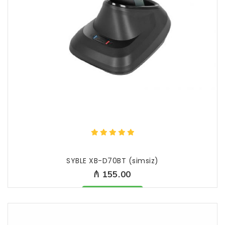
SYBLE XB-D70BT (simsiz)
₼ 155.00
Məhsul mövcüddur