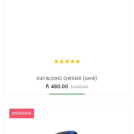
DATALOGIC QW3410 (simli)
₼ 480.00
₼ 500.00
Məhsul mövcüddur
ENDIRIMDƏ