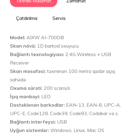
Texniki Məlumat
Zəmanət
Çatdırılma
Servis
Model:
AIXW AI-700DB
Skan növü:
1D barkod oxuyucu
Bağlantı texnologiyası:
2.4G Wireless + USB
Receiver
Skan məsafəsi:
təxminən 100 metrə qədər açıq
sahədə
Oxuma sürəti:
200 scans/s
İşıq mənbəyi:
LED
Dəstəklənən barkodlar:
EAN-13, EAN-8, UPC-A,
UPC-E, Code128, Code39, Code93, Codabar və s.
Bağlantı interfeysi:
USB
Uyğun sistemlər:
Windows, Linux, Mac OS