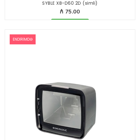
SYBLE XB-D60 2D (simli)
₼ 75.00
Məhsul mövcüddur
ENDIRIMDƏ