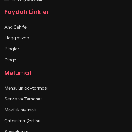
Faydalı Linklər
Ana Səhifə
Haqqımızda
Bloqlar
Əlaqə
Məlumat
Məhsulun qaytarması
Servis və Zəmanət
Məxfilik siyasəti
Çatdırılma Şərtləri
Sevimlilərim