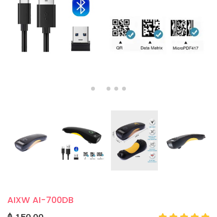
AIXW AI-700DB
₼ 150.00