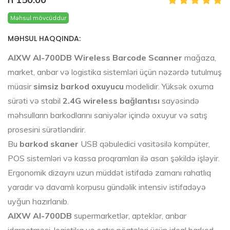
Məhsul mövcüddur
MƏHSUL HAQQINDA:
AIXW AI-700DB Wireless Barcode Scanner
mağaza,
market, anbar və logistika sistemləri üçün nəzərdə tutulmuş
müasir
simsiz barkod oxuyucu
modelidir. Yüksək oxuma
sürəti və stabil
2.4G wireless bağlantısı
sayəsində
məhsulların barkodlarını saniyələr içində oxuyur və satış
prosesini sürətləndirir.
Bu
barkod skaner
USB qəbuledici vasitəsilə kompüter,
POS sistemləri və kassa proqramları ilə asan şəkildə işləyir.
Ergonomik dizaynı uzun müddət istifadə zamanı rahatlıq
yaradır və davamlı korpusu gündəlik intensiv istifadəyə
uyğun hazırlanıb.
AIXW AI-700DB
supermarketlər, apteklər, anbar
idarəetməsi, logistika və satış nöqtələri üçün ideal barkod