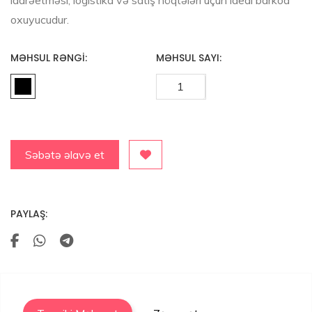
oxuyucudur.
MƏHSUL RƏNGI:
MƏHSUL SAYI:
Səbətə əlavə et
PAYLAŞ: