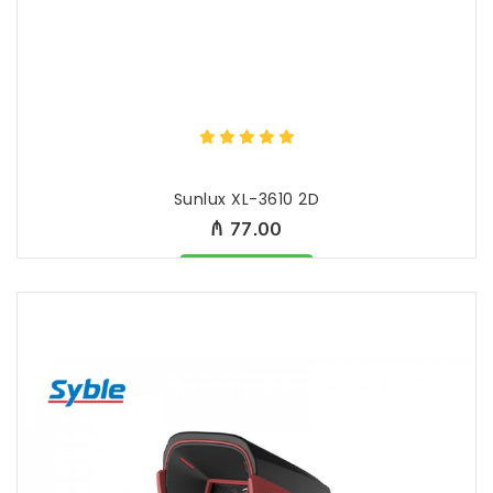
Sunlux XL-3610 2D
₼ 77.00
Məhsul mövcüddur