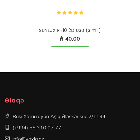
SUNLUX RH10 2D USB (Simli)
₼ 40.00
Məhsul mövcüddur
Əlaqə
Bakı Xətai rayon Aşıq Ələskər küc 2/1134
(+994) 55 310 07 77
info@yoxla.az