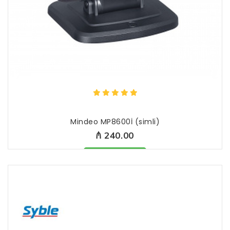
Mindeo MP8600İ (simli)
₼ 240.00
Məhsul mövcüddur