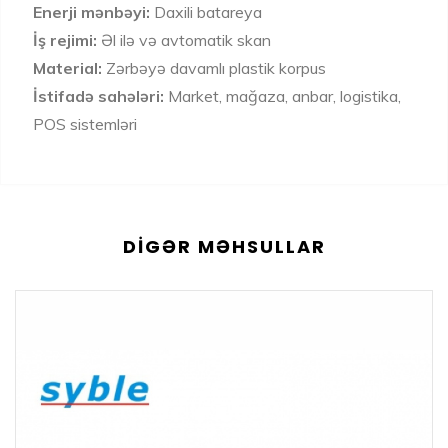
Enerji mənbəyi:
Daxili batareya
İş rejimi:
Əl ilə və avtomatik skan
Material:
Zərbəyə davamlı plastik korpus
İstifadə sahələri:
Market, mağaza, anbar, logistika,
POS sistemləri
DIGƏR MƏHSULLAR