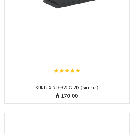
SUNLUX XL9620C 2D (simsiz)
₼ 170.00
Məhsul mövcüddur