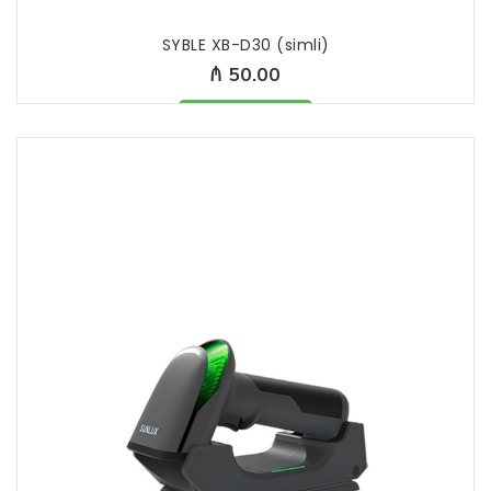
SYBLE XB-D30 (simli)
₼ 50.00
Məhsul mövcüddur