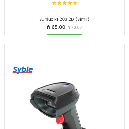
Sunlux RH20S 2D (Simli)
₼ 65.00
₼ 70.00
Məhsul mövcüddur