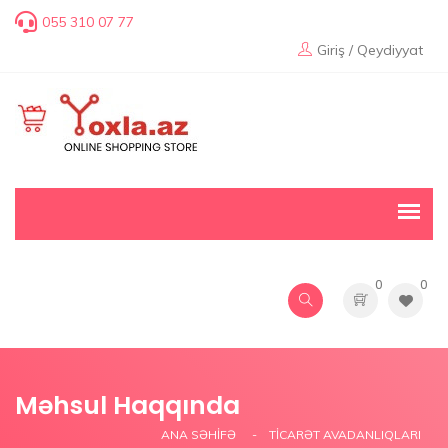
055 310 07 77
Giriş / Qeydiyyat
0
0
Məhsul Haqqında
ANA SƏHIFƏ
TICARƏT AVADANLIQLARI