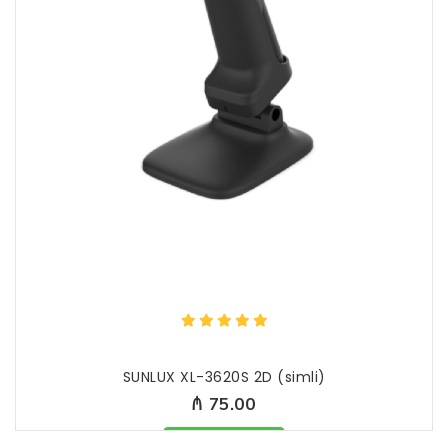
SUNLUX XL-3620S 2D (simli)
₼ 75.00
Məhsul mövcüddur