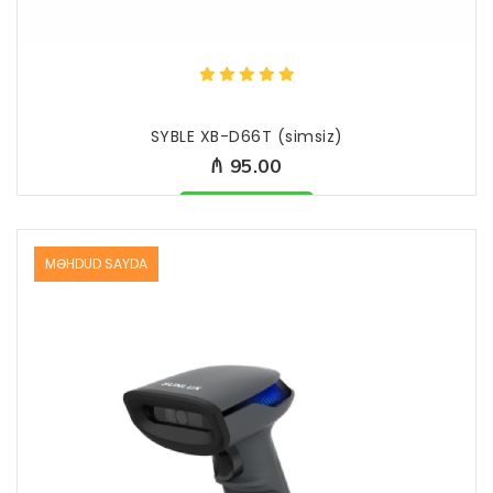
SYBLE XB-D66T (simsiz)
₼ 95.00
Məhsul mövcüddur
MƏHDUD SAYDA