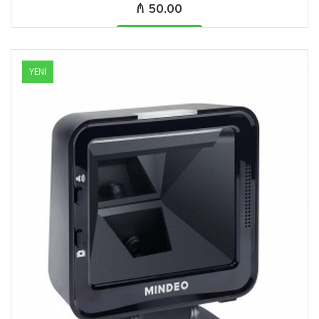
₼ 50.00
Məhsul mövcüddur
YENİ