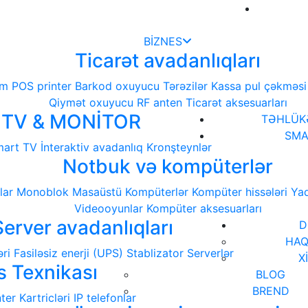
BİZNES
Ticarət avadanlıqları
em
POS printer
Barkod oxuyucu
Tərəzilər
Kassa pul çəkməsi
Qiymət oxuyucu
RF anten
Ticarət aksesuarları
TV & MONİTOR
TƏHLÜKƏ
SMA
art TV
İnteraktiv avadanlıq
Kronşteynlər
Notbuk və kompüterlər
lar
Monoblok
Masaüstü Kompüterlər
Kompüter hissələri
Yad
Videooyunlar
Kompüter aksesuarları
Server avadanlıqları
D
HAQ
ri
Fasiləsiz enerji (UPS)
Stablizator
Serverlər
X
s Texnikası
BLOG
BREND
nter Kartricləri
IP telefonlar