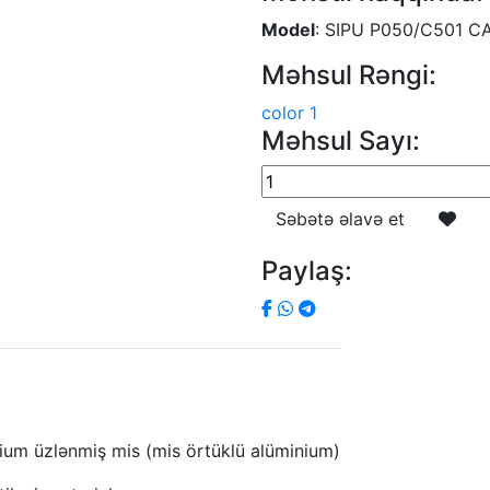
Model
: SIPU P050/C501 CA
Məhsul Rəngi:
color 1
Məhsul Sayı:
Səbətə əlavə et
Paylaş:
ium üzlənmiş mis (mis örtüklü alüminium)