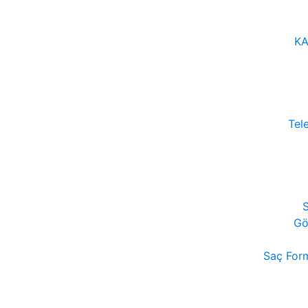
KA
Tel
S
Gö
Saç Form