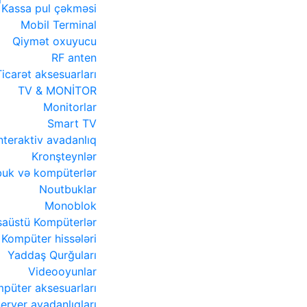
Kassa pul çəkməsi
Mobil Terminal
Qiymət oxuyucu
RF anten
Ticarət aksesuarları
TV & MONİTOR
Monitorlar
Smart TV
nteraktiv avadanlıq
Kronşteynlər
uk və kompüterlər
Noutbuklar
Monoblok
aüstü Kompüterlər
Kompüter hissələri
Yaddaş Qurğuları
Videooyunlar
püter aksesuarları
erver avadanlıqları