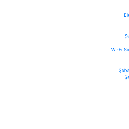
El
Şə
Wi-Fi Si
Şəbə
Şə