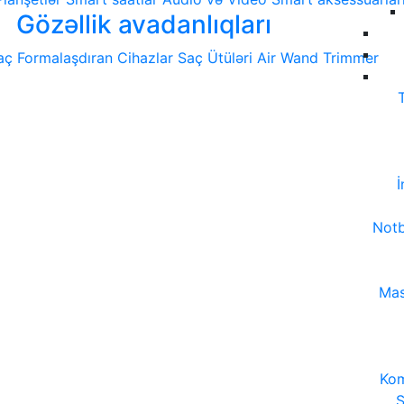
Gözəllik avadanlıqları
aç Formalaşdıran Cihazlar
Saç Ütüləri
Air Wand
Trimmer
İ
Notb
Mas
Kom
S