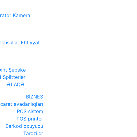
rator
Kamera
əhsullar
Ehtiyyat
int
Şəbəkə
l
Splitterlər
ƏLAQƏ
BİZNES
icarət avadanlıqları
POS sistem
POS printer
Barkod oxuyucu
Tərəzilər
ı