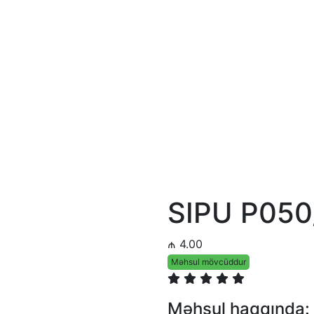
SIPU P050
₼ 4.00
Məhsul mövcüddur
Məhsul haqqında: