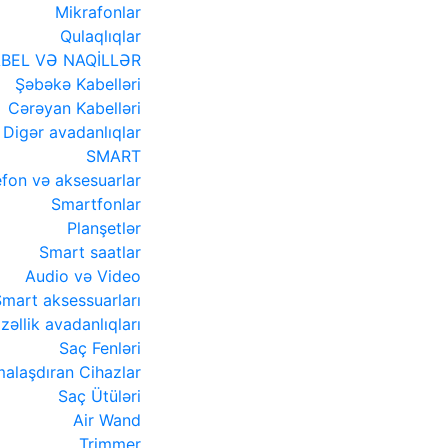
Mikrafonlar
Qulaqlıqlar
BEL VƏ NAQİLLƏR
Şəbəkə Kabelləri
Cərəyan Kabelləri
Digər avadanlıqlar
SMART
efon və aksesuarlar
Smartfonlar
Planşetlər
Smart saatlar
Audio və Video
mart aksessuarları
zəllik avadanlıqları
Saç Fenləri
alaşdıran Cihazlar
Saç Ütüləri
Air Wand
Trimmer