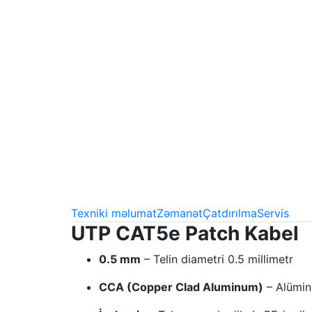
Texniki məlumat
Zəmanət
Çatdırılma
Servis
UTP CAT5e Patch Kabel
0.5 mm
– Telin diametri 0.5 millimetr
CCA (Copper Clad Aluminum)
– Alümin