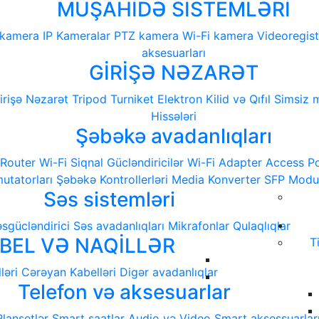
MÜŞAHİDƏ SİSTEMLƏRİ
 kamera
IP Kameralar
PTZ kamera
Wi-Fi kamera
Videoregist
aksesuarları
GİRİŞƏ NƏZARƏT
irişə Nəzarət
Tripod Turniket
Elektron Kilid və Qıfıl
Simsiz m
Hissələri
Şəbəkə avadanlıqları
 Router
Wi-Fi Siqnal Gücləndiricilər
Wi-Fi Adapter
Access Po
tatorları
Şəbəkə Kontrollerləri
Media Konverter
SFP Modu
Səs sistemləri
sgücləndirici
Səs avadanlıqları
Mikrafonlar
Qulaqlıqlar
BEL VƏ NAQİLLƏR
T
ləri
Cərəyan Kabelləri
Digər avadanlıqlar
Telefon və aksesuarlar
Planşetlər
Smart saatlar
Audio və Video
Smart aksessuarlar