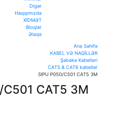
Digər
Haqqımızda
XİDMƏT
Bloqlar
Əlaqə
Ana Səhifə
KABEL VƏ NAQİLLƏR
Şəbəkə Kabelləri
CAT5 & CAT6 kabellər
SIPU P050/C501 CAT5 3M
/C501 CAT5 3M