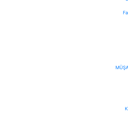
Fa
MÜŞA
K