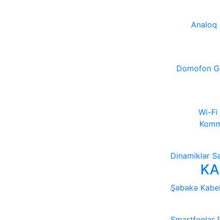
Analoq
Domofon
G
Wi-Fi
Kommu
Dinamiklər
Sə
KA
Şəbəkə Kabel
Smartfonlar