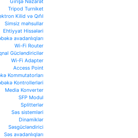
Girişə Nəzarət
Tripod Turniket
ektron Kilid və Qıfıl
Simsiz məhsullar
Ehtiyyat Hissələri
bəkə avadanlıqları
Wi-Fi Router
qnal Gücləndiricilər
Wi-Fi Adapter
Access Point
kə Kommutatorları
bəkə Kontrollerləri
Media Konverter
SFP Modul
Splitterlər
Səs sistemləri
Dinamiklər
Səsgücləndirici
Səs avadanlıqları