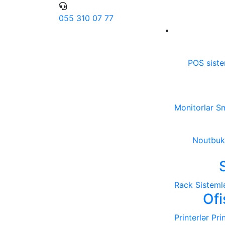
055 310 07 77
POS sist
Monitorlar
Sm
Noutbuk
Rack Sistemlə
Ofi
Printerlər
Pri