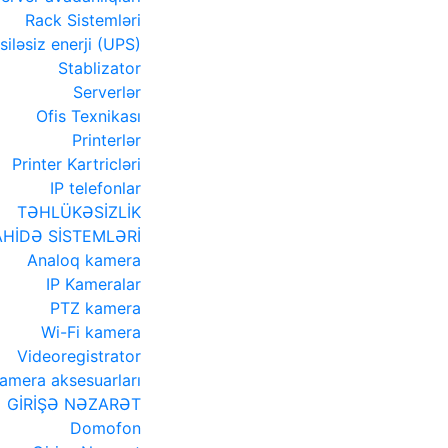
Rack Sistemləri
siləsiz enerji (UPS)
Stablizator
Serverlər
Ofis Texnikası
Printerlər
Printer Kartricləri
IP telefonlar
TƏHLÜKƏSİZLİK
HİDƏ SİSTEMLƏRİ
Analoq kamera
IP Kameralar
PTZ kamera
Wi-Fi kamera
Videoregistrator
amera aksesuarları
GİRİŞƏ NƏZARƏT
Domofon