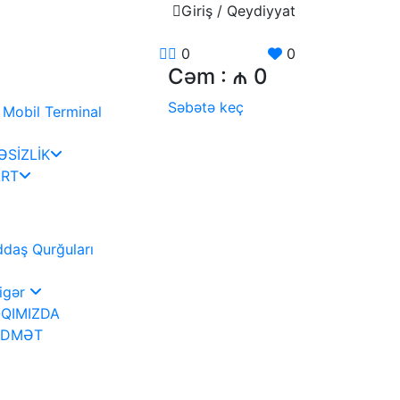
Giriş / Qeydiyyat
0
0
Cəm :
₼ 0
Səbətə keç
Mobil Terminal
SİZLİK
RT
daş Qurğuları
igər
QIMIZDA
İDMƏT