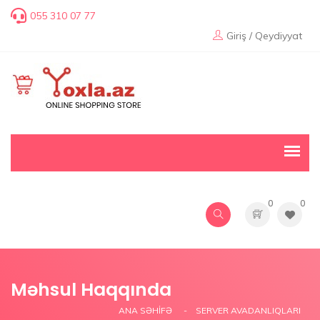
055 310 07 77
Giriş / Qeydiyyat
0
0
Məhsul Haqqında
ANA SƏHIFƏ
SERVER AVADANLIQLARI