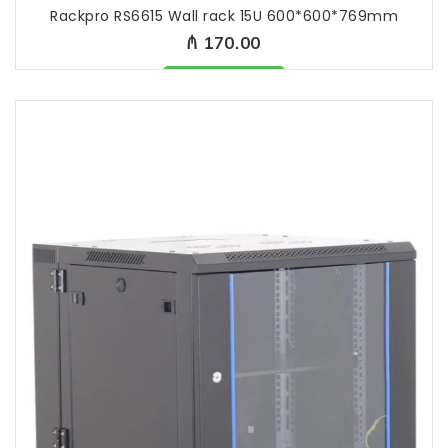
Rackpro RS6615 Wall rack 15U 600*600*769mm
₼ 170.00
Məhsul mövcüddur