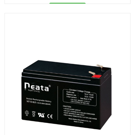
Məhsul mövcüddur