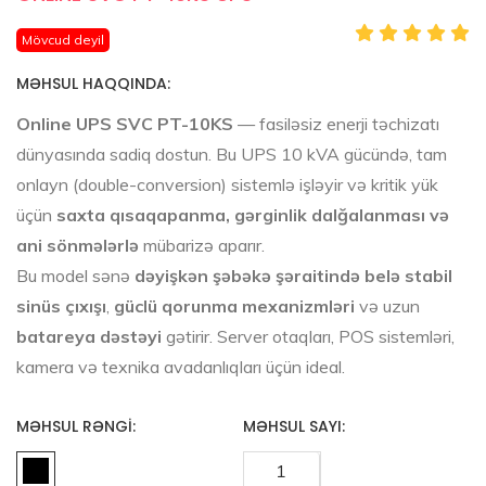
Mövcud deyil
MƏHSUL HAQQINDA:
Online UPS SVC PT-10KS
— fasiləsiz enerji təchizatı
dünyasında sadiq dostun. Bu UPS 10 kVA gücündə, tam
onlayn (double-conversion) sistemlə işləyir və kritik yük
üçün
saxta qısaqapanma, gərginlik dalğalanması və
ani sönmələrlə
mübarizə aparır.
Bu model sənə
dəyişkən şəbəkə şəraitində belə stabil
sinüs çıxışı
,
güclü qorunma mexanizmləri
və uzun
batareya dəstəyi
gətirir. Server otaqları, POS sistemləri,
kamera və texnika avadanlıqları üçün ideal.
MƏHSUL RƏNGI:
MƏHSUL SAYI: