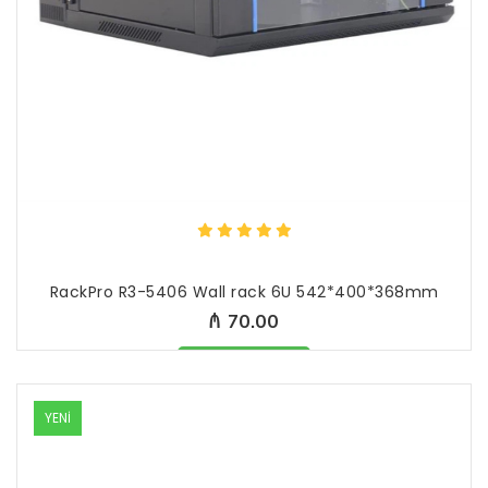
RackPro R3-5406 Wall rack 6U 542*400*368mm
₼ 70.00
Məhsul mövcüddur
YENİ