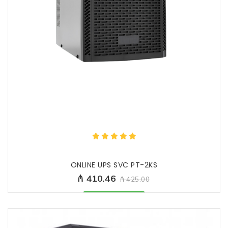
ONLINE UPS SVC PT-2KS
₼ 410.46
₼ 425.00
Məhsul mövcüddur