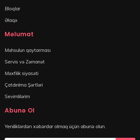
Bloqlar
Əlaqə
Məlumat
Məhsulun qaytarması
Servis və Zəmanət
Məxfilik siyasəti
Çatdırılma Şərtləri
Sevimlilərim
Abunə Ol
Yeniliklərdən xəbərdar olmaq üçün abunə olun.