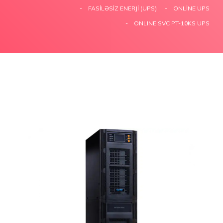
FASILƏSIZ ENERJI (UPS)
ONLINE UPS
ONLINE SVC PT-10KS UPS