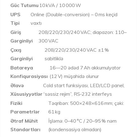
Güc Tutumu
10 kVA / 10 000 W
UPS
Online (Double-conversion) – 0 ms keçid
Tipi
vaxtı
Giriş
208/220/230/240 VAC; diapazon: 110–
Gərginliyi
300 VAC
Çıxış
208/220/230/240 VAC ±1 %
Gərginliyi
sabitliklə
Batareya
16—20 ədəd 7 Ah akkumulyator
Konfiqurasiyası
(12 V) müşahidə olunur
Əlavə
Cold start funksiyası, LED/LCD panel,
Xüsusiyyətlər
“səssiz rejim”, RS‑232 interfeys
Fiziki
Təqribən: 500×248×616 mm; çəki:
Parametrlər
61 kg
Ətraf Mühit
İşləmə: 0–40 °C / 20–95 % nəm
Standartları
(kondensasiya olmadan)