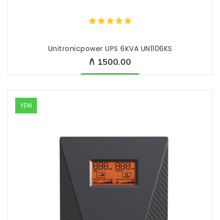
Unitronicpower UPS 6KVA UN1106KS
₼ 1500.00
Məhsul mövcüddur
YENİ