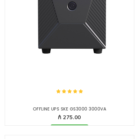
OFFLINE UPS SKE GS3000 3000VA
₼ 275.00
Məhsul mövcüddur