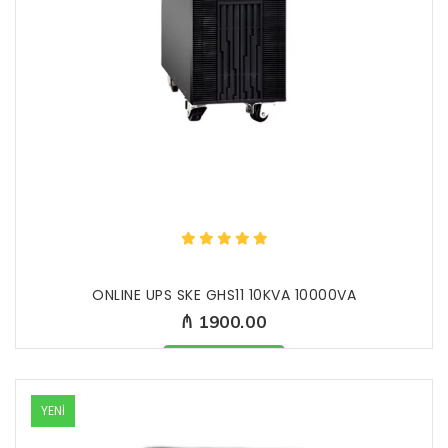
ONLINE UPS SKE GHS11 10KVA 10000VA
₼ 1900.00
Məhsul mövcüddur
YENİ