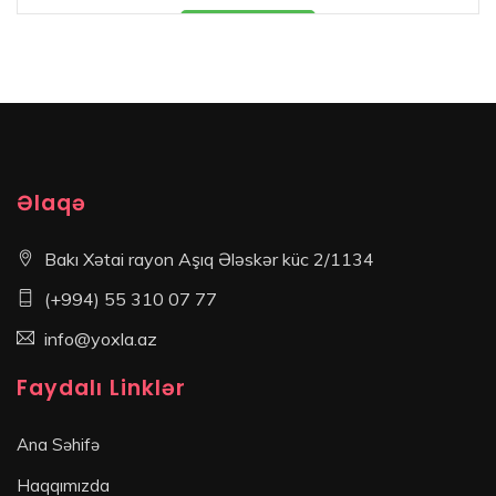
Məhsul mövcüddur
Əlaqə
Bakı Xətai rayon Aşıq Ələskər küc 2/1134
(+994) 55 310 07 77
info@yoxla.az
Faydalı Linklər
Ana Səhifə
Haqqımızda