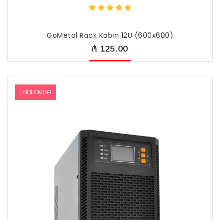
GoMetal Rack Kabin 12U (600x600)
₼ 125.00
Mövcud deyil
ENDIRIMDƏ