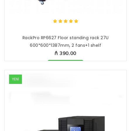
RackPro RP6627 Floor standing rack 27U
600*600*1387mm, 2 fans+1 shelf
₼ 390.00
Məhsul mövcüddur
YENİ