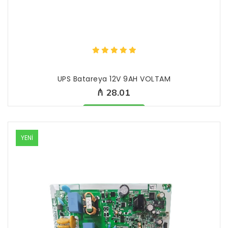
UPS Batareya 12V 9AH VOLTAM
₼ 28.01
Məhsul mövcüddur
YENİ