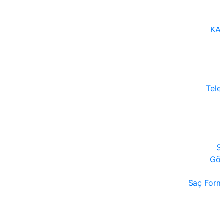
KA
Tel
S
Gö
Saç Form