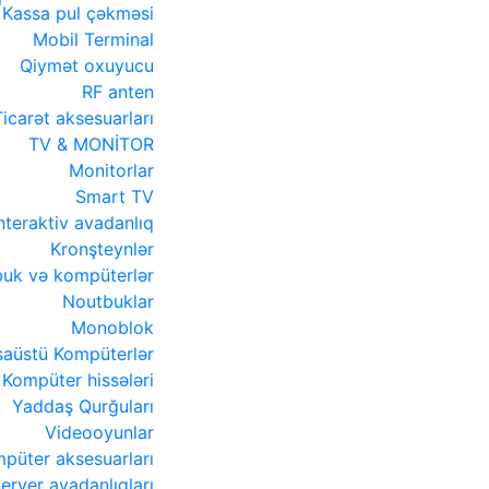
Kassa pul çəkməsi
Mobil Terminal
Qiymət oxuyucu
RF anten
Ticarət aksesuarları
TV & MONİTOR
Monitorlar
Smart TV
nteraktiv avadanlıq
Kronşteynlər
uk və kompüterlər
Noutbuklar
Monoblok
aüstü Kompüterlər
Kompüter hissələri
Yaddaş Qurğuları
Videooyunlar
püter aksesuarları
erver avadanlıqları