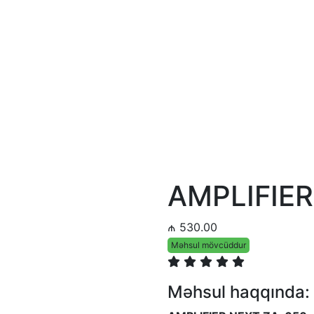
AMPLIFIER
₼ 530.00
Məhsul mövcüddur
Məhsul haqqında: