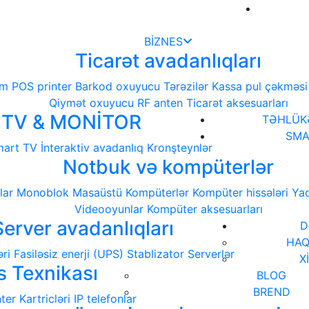
BİZNES
Ticarət avadanlıqları
em
POS printer
Barkod oxuyucu
Tərəzilər
Kassa pul çəkməsi
Qiymət oxuyucu
RF anten
Ticarət aksesuarları
TV & MONİTOR
TƏHLÜKƏ
SMA
art TV
İnteraktiv avadanlıq
Kronşteynlər
Notbuk və kompüterlər
lar
Monoblok
Masaüstü Kompüterlər
Kompüter hissələri
Yad
Videooyunlar
Kompüter aksesuarları
Server avadanlıqları
D
HAQ
ri
Fasiləsiz enerji (UPS)
Stablizator
Serverlər
X
s Texnikası
BLOG
BREND
nter Kartricləri
IP telefonlar