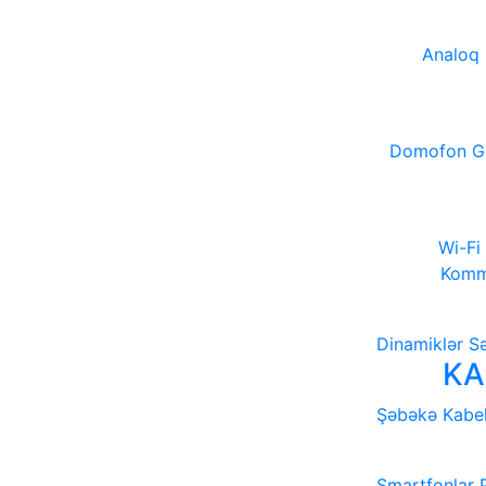
Analoq
Domofon
G
Wi-Fi
Kommu
Dinamiklər
Sə
KA
Şəbəkə Kabel
Smartfonlar