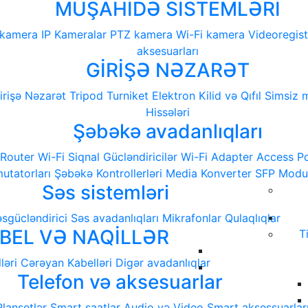
MÜŞAHİDƏ SİSTEMLƏRİ
 kamera
IP Kameralar
PTZ kamera
Wi-Fi kamera
Videoregist
aksesuarları
GİRİŞƏ NƏZARƏT
irişə Nəzarət
Tripod Turniket
Elektron Kilid və Qıfıl
Simsiz m
Hissələri
Şəbəkə avadanlıqları
 Router
Wi-Fi Siqnal Gücləndiricilər
Wi-Fi Adapter
Access Po
tatorları
Şəbəkə Kontrollerləri
Media Konverter
SFP Modu
Səs sistemləri
sgücləndirici
Səs avadanlıqları
Mikrafonlar
Qulaqlıqlar
BEL VƏ NAQİLLƏR
T
ləri
Cərəyan Kabelləri
Digər avadanlıqlar
Telefon və aksesuarlar
Planşetlər
Smart saatlar
Audio və Video
Smart aksessuarlar