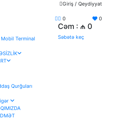
Giriş / Qeydiyyat
0
0
Cəm :
₼ 0
Səbətə keç
Mobil Terminal
SİZLİK
RT
daş Qurğuları
igər
QIMIZDA
İDMƏT