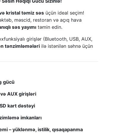
əsin Həqiqi Gücü Sizinlə!
və kristal təmiz səs
üçün ideal seçim!
məktəb, məscid, restoran və açıq hava
nıqlı səs yayımı
təmin edin.
oxfunksiyalı girişlər (Bluetooth, USB, AUX,
on tənzimləmələri
ilə istənilən səhnə üçün
ş gücü
və AUX girişləri
SD kart dəstəyi
nzimləmə imkanları
mi – yüklənmə, istilik, qısaqapanma