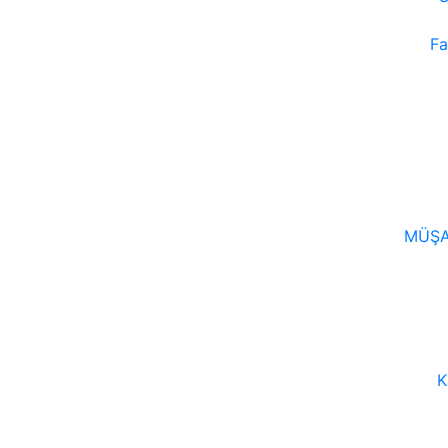
Fa
MÜŞA
K