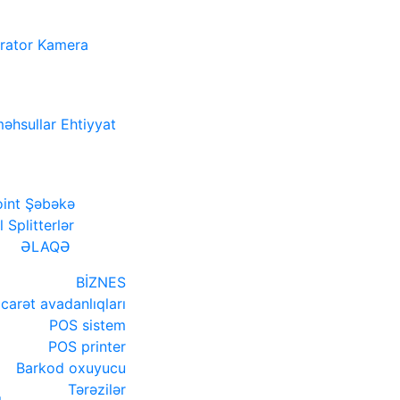
rator
Kamera
əhsullar
Ehtiyyat
int
Şəbəkə
l
Splitterlər
ƏLAQƏ
BİZNES
icarət avadanlıqları
POS sistem
POS printer
Barkod oxuyucu
Tərəzilər
ı