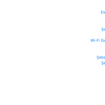
El
Şə
Wi-Fi Si
Şəbə
Şə