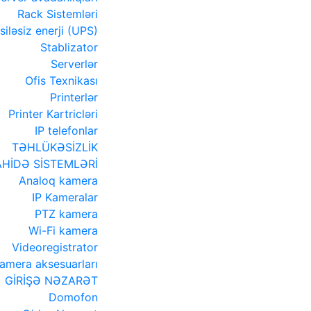
Rack Sistemləri
siləsiz enerji (UPS)
Stablizator
Serverlər
Ofis Texnikası
Printerlər
Printer Kartricləri
IP telefonlar
TƏHLÜKƏSİZLİK
HİDƏ SİSTEMLƏRİ
Analoq kamera
IP Kameralar
PTZ kamera
Wi-Fi kamera
Videoregistrator
amera aksesuarları
GİRİŞƏ NƏZARƏT
Domofon