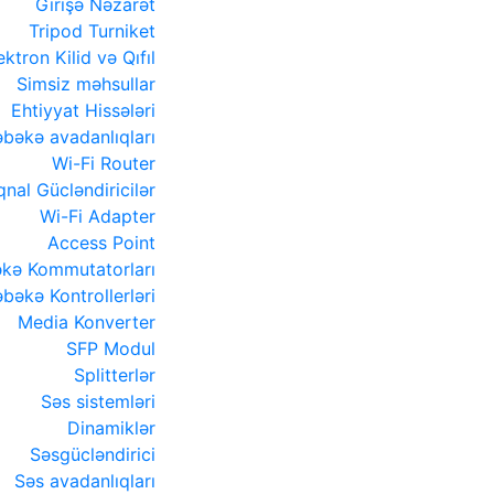
Girişə Nəzarət
Tripod Turniket
ektron Kilid və Qıfıl
Simsiz məhsullar
Ehtiyyat Hissələri
bəkə avadanlıqları
Wi-Fi Router
qnal Gücləndiricilər
Wi-Fi Adapter
Access Point
kə Kommutatorları
bəkə Kontrollerləri
Media Konverter
SFP Modul
Splitterlər
Səs sistemləri
Dinamiklər
Səsgücləndirici
Səs avadanlıqları