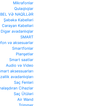
Mikrafonlar
Qulaqlıqlar
BEL VƏ NAQİLLƏR
Şəbəkə Kabelləri
Cərəyan Kabelləri
Digər avadanlıqlar
SMART
efon və aksesuarlar
Smartfonlar
Planşetlər
Smart saatlar
Audio və Video
mart aksessuarları
zəllik avadanlıqları
Saç Fenləri
alaşdıran Cihazlar
Saç Ütüləri
Air Wand
Trimmer