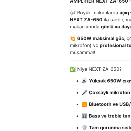
AMPLIFIER NEXT ZA-650 – S
🎶 Böyük məkanlarda
açıq 
NEXT ZA-650
ilə tədbir, 
məkanlarında
güclü və daya
💥
650W maksimal güc
, ç
mikrofon) və
profesional t
mükəmməl!
✅ Niyə NEXT ZA-650?
🔊
Yüksək 650W çıxı
🎤
Çoxsaylı mikrofon 
📶
Bluetooth və USB/
🎛️
Bass və treble tə
🛡️
Tam qorunma siste