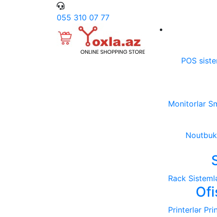
055 310 07 77
POS sist
Monitorlar
Sm
Noutbuk
Rack Sistemlə
Ofi
Printerlər
Pri