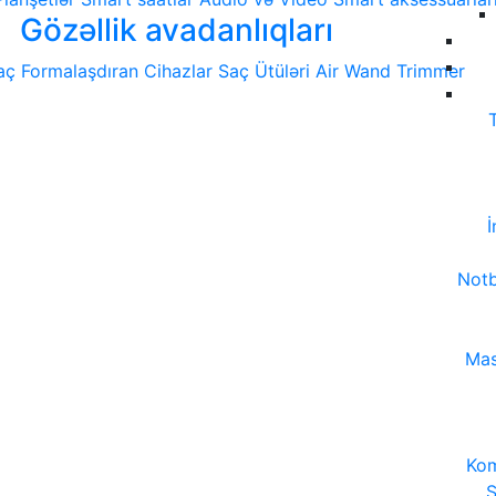
Gözəllik avadanlıqları
aç Formalaşdıran Cihazlar
Saç Ütüləri
Air Wand
Trimmer
İ
Notb
Mas
Kom
S