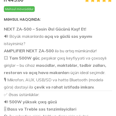
Məhsul mövcüddur
MƏHSUL HAQQINDA:
NEXT ZA-500 – Səsin Əsl Gücünü Kəşf Et!
🔊 Böyük məkanlarda
açıq və güclü səs yayımı
istəyirsiniz?
AMPLIFIER NEXT ZA-500
ilə bu artıq mümkündür!
💥
Tam 500W güc
, peşəkar çıxış keyfiyyəti və çoxsaylı
girişlər – bu cihaz
məscidlər, məktəblər, tədbir zalları,
restoran və açıq hava məkanları
üçün ideal seçimdir.
🎙️ Mikrofon, AUX, USB/SD və hətta Bluetooth (modelə
görə) dəstəyi ilə
çevik və rahat istifadə imkanı
.
✅ Əsas üstünlüklər:
🔊
500W yüksək çıxış gücü
🎚️
Bass və Treble səs tənzimləyiciləri