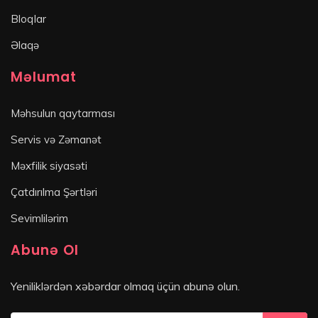
Bloqlar
Əlaqə
Məlumat
Məhsulun qaytarması
Servis və Zəmanət
Məxfilik siyasəti
Çatdırılma Şərtləri
Sevimlilərim
Abunə Ol
Yeniliklərdən xəbərdar olmaq üçün abunə olun.