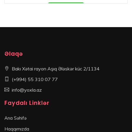
Məhsul mövcüddur
Əlaqə
Bakı Xətai rayon Aşıq Ələskər küc 2/1134
(+994) 55 310 07 77
info@yoxla.az
Faydalı Linklər
Ana Səhifə
Haqqımızda