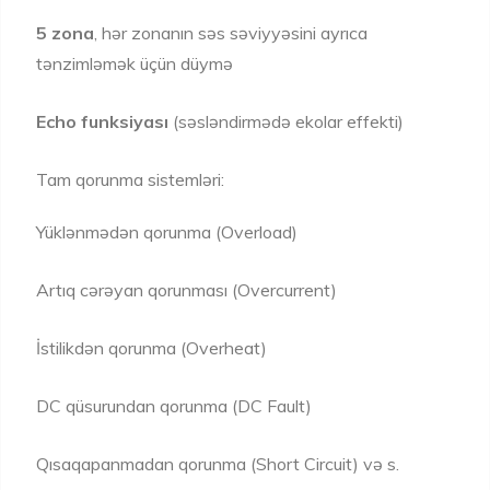
5 zona
, hər zonanın səs səviyyəsini ayrıca
tənzimləmək üçün düymə
Echo funksiyası
(səsləndirmədə ekolar effekti)
Tam qorunma sistemləri:
Yüklənmədən qorunma (Overload)
Artıq cərəyan qorunması (Overcurrent)
İstilikdən qorunma (Overheat)
DC qüsurundan qorunma (DC Fault)
Qısaqapanmadan qorunma (Short Circuit) və s.