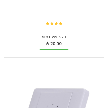
NEXT WS-570
₼ 20.00
Məhsul mövcüddur