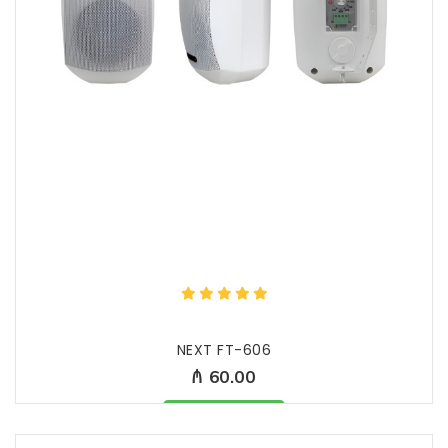
NEXT FT-606
₼ 60.00
Məhsul mövcüddur