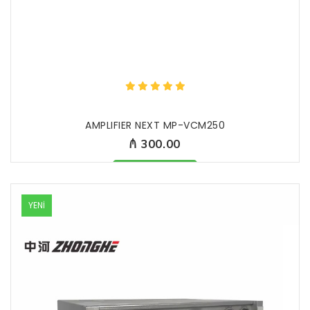
AMPLIFIER NEXT MP-VCM250
₼ 300.00
Məhsul mövcüddur
YENİ