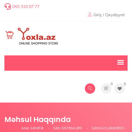
055 310 07 77
Giriş / Qeydiyyat
0
0
Məhsul Haqqında
ANA SƏHIFƏ
SƏS SISTEMLƏRI
SƏSGÜCLƏNDIRICI