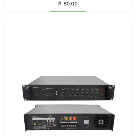
₼ 80.00
Məhsul mövcüddur