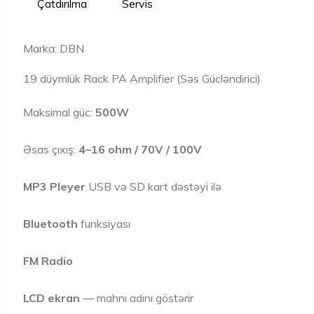
Çatdırılma
Servis
Marka: DBN
19 düymlük Rack PA Amplifier (Səs Gücləndirici)
Maksimal güc:
500W
Əsas çıxış:
4–16 ohm / 70V / 100V
MP3 Pleyer
USB və SD kart dəstəyi ilə
Bluetooth
funksiyası
FM Radio
LCD ekran
— mahnı adını göstərir