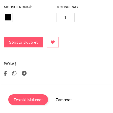
MƏHSUL RƏNGI:
MƏHSUL SAYI:
Səbətə əlavə et
PAYLAŞ:
Texniki Məlumat
Zəmanət