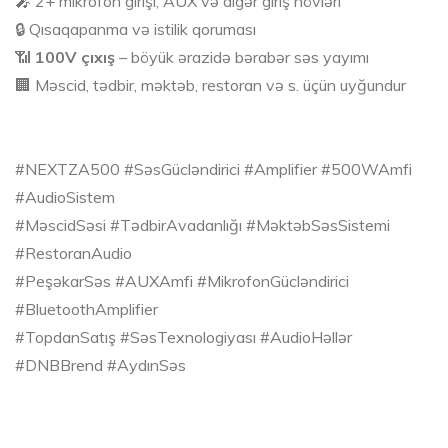
🎤 2+ mikrofon girişi, AUX və digər giriş növləri
🔒 Qısaqapanma və istilik qoruması
📶
100V çıxış
– böyük ərazidə bərabər səs yayımı
🏢 Məscid, tədbir, məktəb, restoran və s. üçün uyğundur
#NEXTZA500 #SəsGücləndirici #Amplifier #500WAmfi
#AudioSistem
#MəscidSəsi #TədbirAvadanlığı #MəktəbSəsSistemi
#RestoranAudio
#PeşəkarSəs #AUXAmfi #MikrofonGücləndirici
#BluetoothAmplifier
#TopdanSatış #SəsTexnologiyası #AudioHəllər
#DNBBrend #AydınSəs