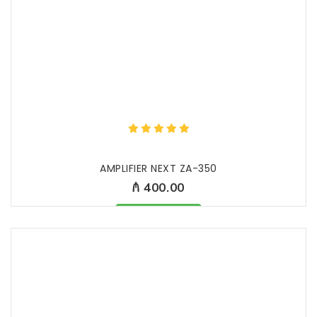
AMPLIFIER NEXT ZA-350
₼ 400.00
Məhsul mövcüddur