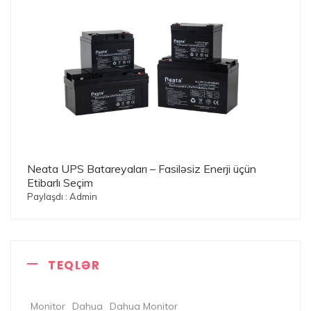
Neata UPS Batareyaları – Fasiləsiz Enerji üçün
Etibarlı Seçim
Paylaşdı : Admin
TEQLƏR
Monitor
Dahua
Dahua Monitor