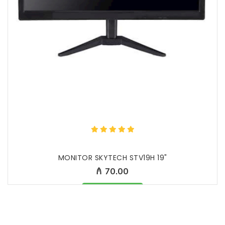
MONITOR SKYTECH STV19H 19"
₼ 70.00
Məhsul mövcuddur