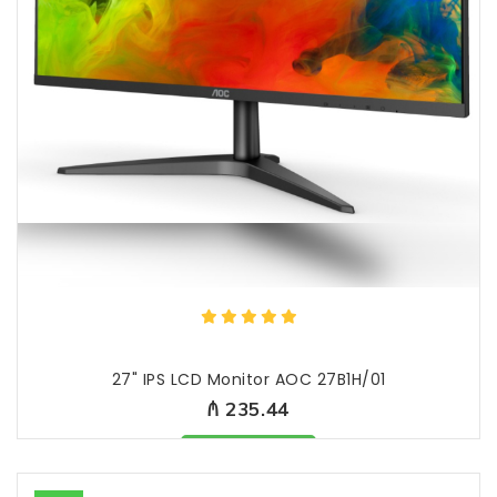
27" IPS LCD Monitor AOC 27B1H/01
₼ 235.44
Məhsul mövcuddur