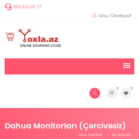
055 310 07 77
Giriş / Qeydiyyat
0
0
Dahua Monitorları (Çərcivəsiz)
ANA SƏHIFƏ
BLOQLAR