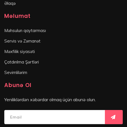
Əlaqə
Məlumat
Məhsulun qaytarması
Servis və Zəmanət
Məxfilik siyasəti
Çatdırılma Şərtləri
Sevimlilərim
Abunə Ol
Yeniliklərdən xəbərdar olmaq üçün abunə olun.