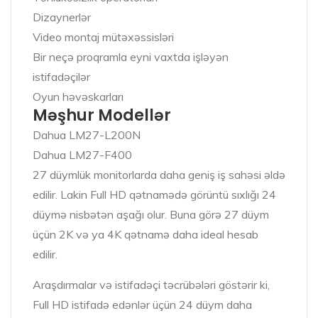
Dizaynerlər
Video montaj mütəxəssisləri
Bir neçə proqramla eyni vaxtda işləyən
istifadəçilər
Oyun həvəskarları
Məşhur Modellər
Dahua LM27-L200N
Dahua LM27-F400
27 düymlük monitorlarda daha geniş iş sahəsi əldə
edilir. Lakin Full HD qətnamədə görüntü sıxlığı 24
düymə nisbətən aşağı olur. Buna görə 27 düym
üçün 2K və ya 4K qətnamə daha ideal hesab
edilir.
Araşdırmalar və istifadəçi təcrübələri göstərir ki,
Full HD istifadə edənlər üçün 24 düym daha