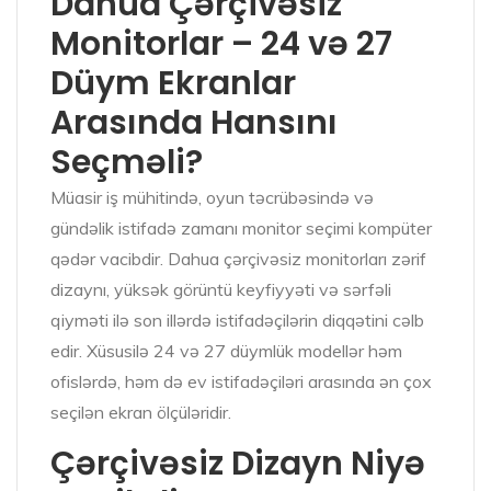
Dahua Çərçivəsiz
Monitorlar – 24 və 27
Düym Ekranlar
Arasında Hansını
Seçməli?
Müasir iş mühitində, oyun təcrübəsində və
gündəlik istifadə zamanı monitor seçimi kompüter
qədər vacibdir. Dahua çərçivəsiz monitorları zərif
dizaynı, yüksək görüntü keyfiyyəti və sərfəli
qiyməti ilə son illərdə istifadəçilərin diqqətini cəlb
edir. Xüsusilə 24 və 27 düymlük modellər həm
ofislərdə, həm də ev istifadəçiləri arasında ən çox
seçilən ekran ölçüləridir.
Çərçivəsiz Dizayn Niyə