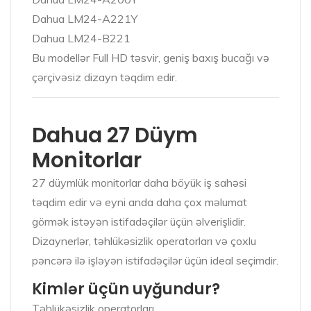
Dahua LM24-A221Y
Dahua LM24-B221
Bu modellər Full HD təsvir, geniş baxış bucağı və
çərçivəsiz dizayn təqdim edir.
Dahua 27 Düym
Monitorlar
27 düymlük monitorlar daha böyük iş sahəsi
təqdim edir və eyni anda daha çox məlumat
görmək istəyən istifadəçilər üçün əlverişlidir.
Dizaynerlər, təhlükəsizlik operatorları və çoxlu
pəncərə ilə işləyən istifadəçilər üçün ideal seçimdir.
Kimlər üçün uyğundur?
Təhlükəsizlik operatorları