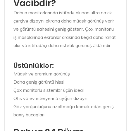
Vacibdir?
Dahua monitorlarında istifadə olunan ultra nazik
çərçivə dizaynı ekrana daha müasir görünüş verir
və görüntü sahəsini geniş göstərir. Çox monitorlu
iş masalarında ekranlar arasında keçid daha rahat
olur və istifadəçi daha estetik görünüş əldə edir.
Üstünlüklər:
Müasir və premium görünüş
Daha geniş görüntü hissi
Çox monitorlu sistemlər üçün ideal
Ofis və ev interyerinə uyğun dizayn
Göz yorğunluğunu azaltmağa kömək edən geniş
baxış bucaqları