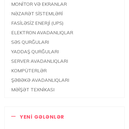
MONİTOR VƏ EKRANLAR
NƏZARƏT SİSTEMLƏRİ
FASİLƏSİZ ENERJİ (UPS)
ELEKTRON AVADANLIQLAR
SƏS QURĞULARI
YADDAŞ QURĞULARI
SERVER AVADANLIQLARI
KOMPÜTERLƏR
ŞƏBƏKƏ AVADANLIQLARI
MƏİŞƏT TEXNİKASI
YENI GƏLƏNLƏR