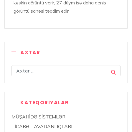
kəskin görüntü verir, 27 düym isə daha geniş
görüntü sahəsi təqdim edir.
AXTAR
KATEQORIYALAR
MÜŞAHİDƏ SİSTEMLƏRİ
TİCARƏT AVADANLIQLARI