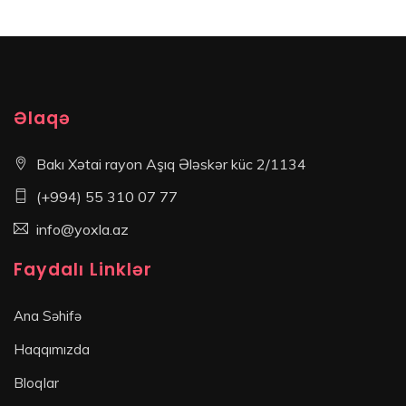
Əlaqə
Bakı Xətai rayon Aşıq Ələskər küc 2/1134
(+994) 55 310 07 77
info@yoxla.az
Faydalı Linklər
Ana Səhifə
Haqqımızda
Bloqlar