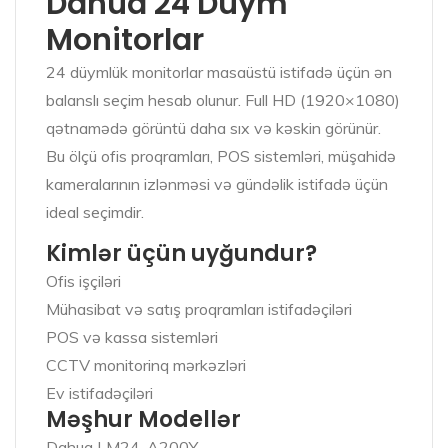
Dahua 24 Düym
Monitorlar
24 düymlük monitorlar masaüstü istifadə üçün ən
balanslı seçim hesab olunur. Full HD (1920×1080)
qətnamədə görüntü daha sıx və kəskin görünür.
Bu ölçü ofis proqramları, POS sistemləri, müşahidə
kameralarının izlənməsi və gündəlik istifadə üçün
ideal seçimdir.
Kimlər üçün uyğundur?
Ofis işçiləri
Mühasibat və satış proqramları istifadəçiləri
POS və kassa sistemləri
CCTV monitorinq mərkəzləri
Ev istifadəçiləri
Məşhur Modellər
Dahua LM24-A200Y