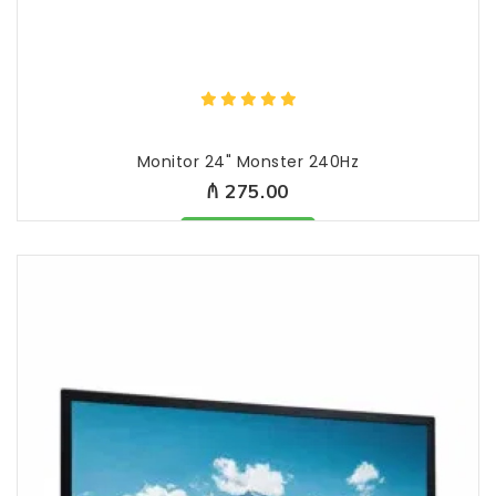
Monitor 24" Monster 240Hz
₼ 275.00
Məhsul mövcuddur