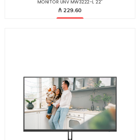
MONITOR UNV MW3222-L 22"
₼ 229.60
Mövcud deyil