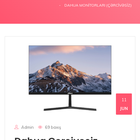
DAHUA MONITORLARI (ÇƏRCIVƏSIZ)
11
JUN
Admin
69 baxış