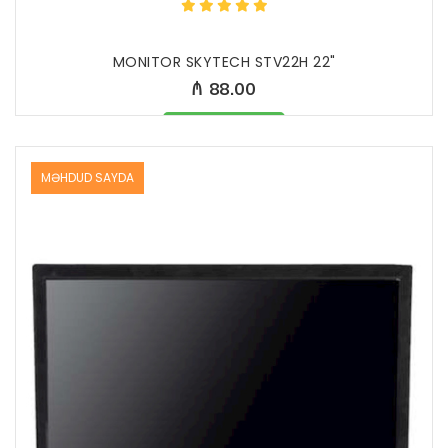
MONITOR SKYTECH STV22H 22"
₼ 88.00
Məhsul mövcuddur
MƏHDUD SAYDA