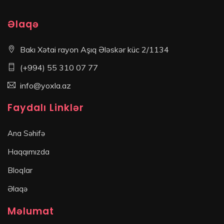
Əlaqə
Bakı Xətai rayon Aşıq Ələskər küc 2/1134
(+994) 55 310 07 77
info@yoxla.az
Faydalı Linklər
Ana Səhifə
Haqqımızda
Bloqlar
Əlaqə
Məlumat