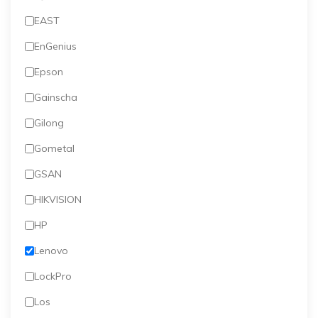
EAST
EnGenius
Epson
Gainscha
Gilong
Gometal
GSAN
HIKVISION
HP
Lenovo
LockPro
Los