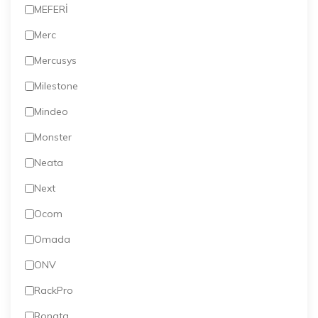
MEFERİ
Merc
Mercusys
Milestone
Mindeo
Monster
Neata
Next
Ocom
Omada
ONV
RackPro
Rongta