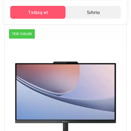
Tətbiq et
Sıfırla
YENİ GƏLƏN