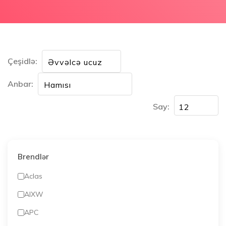
Çeşidlə:
Anbar:
Say:
Brendlər
Aclas
AIXW
APC