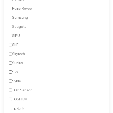
Ruijie Reyee
Samsung
Seagate
SIPU
SKE
Skytech
Sunlux
SVC
Syble
TOP Sensor
TOSHIBA
Tp-Link