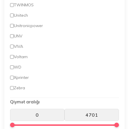
TWINMOS
Unitech
Unitronicpower
UNV
VIVA
Voltam
WD
Xprinter
Zebra
Qiymət aralığı