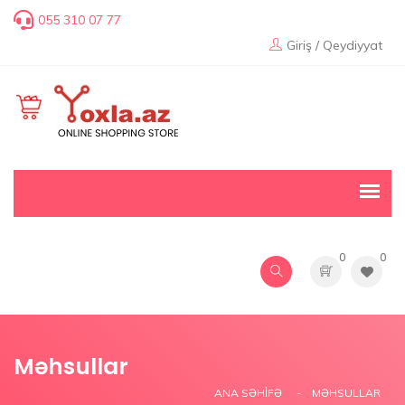
055 310 07 77
Giriş / Qeydiyyat
0
0
Məhsullar
ANA SƏHIFƏ
MƏHSULLAR