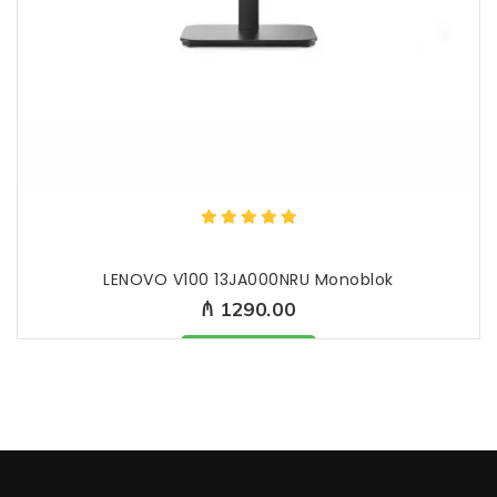
LENOVO V100 13JA000NRU Monoblok
₼ 1290.00
Məhsul mövcuddur