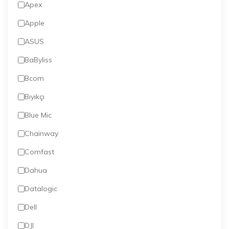
Apex
Apple
ASUS
BaByliss
Bcom
Bıyıkçı
Blue Mic
Chainway
Comfast
Dahua
Datalogic
Dell
DJI