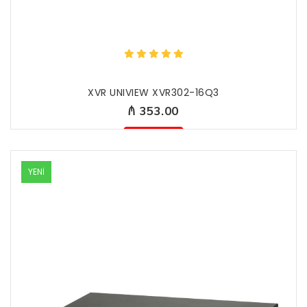
XVR UNIVIEW XVR302-16Q3
₼ 353.00
Mövcud deyil
YENİ