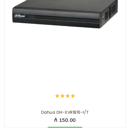
Dahua DH-XVR1B16-I/T
₼ 150.00
Məhsul mövcüddur