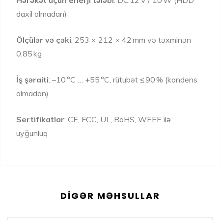
daxil olmadan)
Ölçülər və çəki
: 253 × 212 × 42 mm və təxminən
0.85 kg
İş şəraiti
: –10 °C … +55 °C, rütubət ≤ 90 % (kondens
olmadan)
Sertifikatlar
: CE, FCC, UL, RoHS, WEEE ilə
uyğunluq
DIGƏR MƏHSULLAR