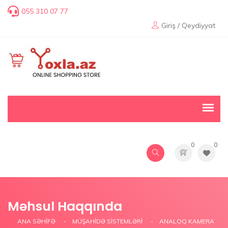
055 310 07 77
Giriş / Qeydiyyat
0
0
Məhsul Haqqında
ANA SƏHIFƏ
MÜŞAHİDƏ SİSTEMLƏRİ
ANALOQ KAMERA