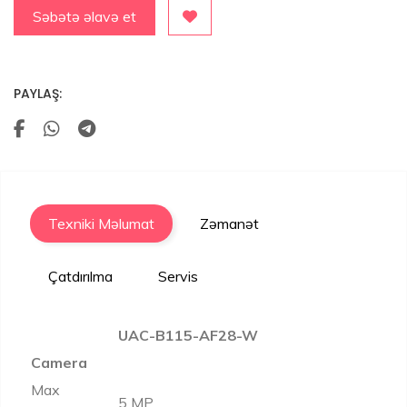
Səbətə əlavə et
PAYLAŞ:
Texniki Məlumat
Zəmanət
Çatdırılma
Servis
UAC-B115-AF28-W
Camera
Max
5 MP