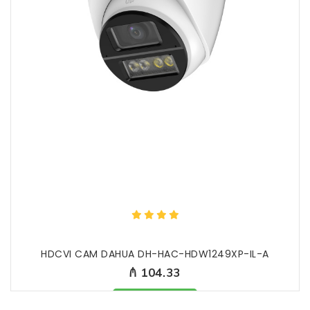
HDCVI CAM DAHUA DH-HAC-HDW1249XP-IL-A
₼ 104.33
Məhsul mövcüddur