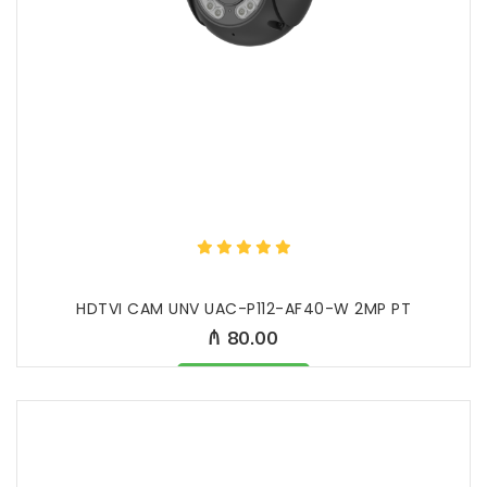
HDTVI CAM UNV UAC-P112-AF40-W 2MP PT
₼ 80.00
Məhsul mövcüddur