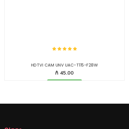
HDTVI CAM UNV UAC-T115-F28W
₼ 45.00
Məhsul mövcüddur