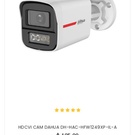
HDCVI CAM DAHUA DH-HAC-HFW1249XP-IL-A