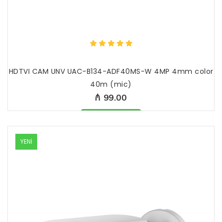
HDTVI CAM UNV UAC-B134-ADF40MS-W 4MP 4mm color
40m (mic)
₼ 99.00
Məhsul mövcüddur
YENİ