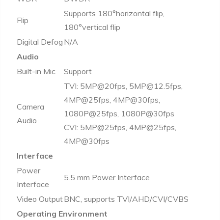
Supports 180°horizontal flip,
Flip
180°vertical flip
Digital Defog
N/A
Audio
Built-in Mic
Support
TVI: 5MP@20fps, 5MP@12.5fps,
4MP@25fps, 4MP@30fps,
Camera
1080P@25fps, 1080P@30fps
Audio
CVI: 5MP@25fps, 4MP@25fps,
4MP@30fps
Interface
Power
5.5 mm Power Interface
Interface
Video Output
BNC, supports TVI/AHD/CVI/CVBS
Operating Environment