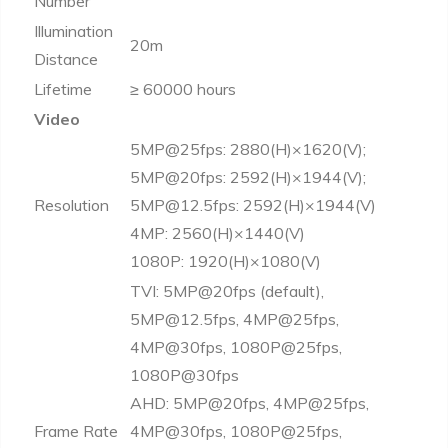
Number
Illumination
20m
Distance
Lifetime
≥ 60000 hours
Video
5MP@25fps: 2880(H)×1620(V);
5MP@20fps: 2592(H)×1944(V);
Resolution
5MP@12.5fps: 2592(H)×1944(V)
4MP: 2560(H)×1440(V)
1080P: 1920(H)×1080(V)
TVI: 5MP@20fps (default),
5MP@12.5fps, 4MP@25fps,
4MP@30fps, 1080P@25fps,
1080P@30fps
AHD: 5MP@20fps, 4MP@25fps,
Frame Rate
4MP@30fps, 1080P@25fps,