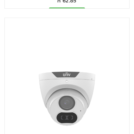
₼ 62.85
Məhsul mövcüddur