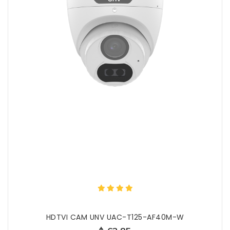
HDTVI CAM UNV UAC-T125-AF40M-W