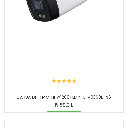
DAHUA DH-HAC-HFW1200TLMP-IL-A0360B-S6
₼ 58.31
Məhsul mövcüddur