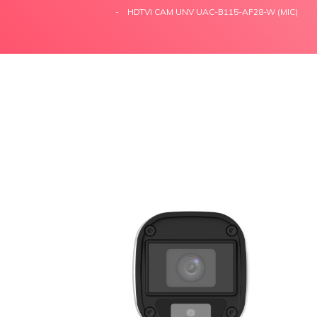
HDTVI CAM UNV UAC-B115-AF28-W (MIC)