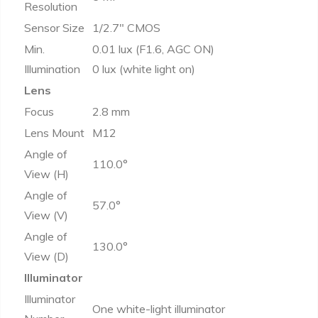
Resolution
Sensor Size
1/2.7" CMOS
Min.
0.01 lux (F1.6, AGC ON)
Illumination
0 lux (white light on)
Lens
Focus
2.8 mm
Lens Mount
M12
Angle of
110.0°
View (H)
Angle of
57.0°
View (V)
Angle of
130.0°
View (D)
Illuminator
Illuminator
One white-light illuminator