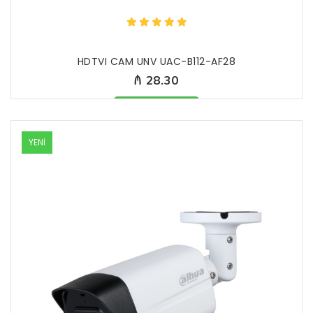
HDTVI CAM UNV UAC-B112-AF28
₼ 28.30
Məhsul mövcüddur
YENİ