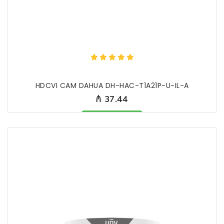
HDCVI CAM DAHUA DH-HAC-T1A21P-U-IL-A
₼ 37.44
Məhsul mövcüddur