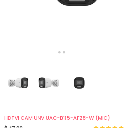
HDTVI CAM UNV UAC-B115-AF28-W (MIC)
₼ 47.00