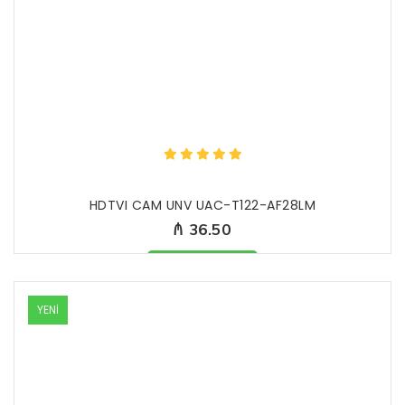
HDTVI CAM UNV UAC-T122-AF28LM
₼ 36.50
Məhsul mövcüddur
YENİ