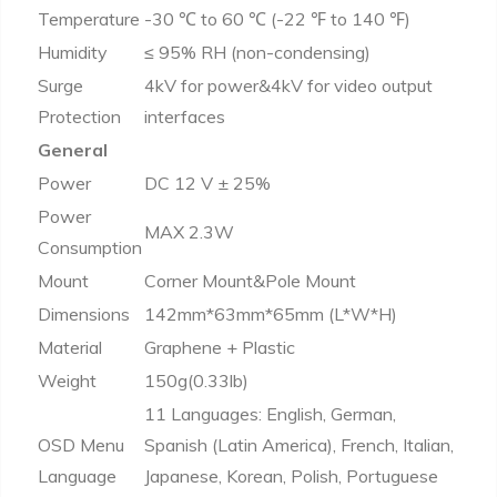
Temperature
-30 ℃ to 60 ℃ (-22 ℉ to 140 ℉)
Humidity
≤ 95% RH (non-condensing)
Surge
4kV for power&4kV for video output
Protection
interfaces
General
Power
DC 12 V ± 25%
Power
MAX 2.3W
Consumption
Mount
Corner Mount&Pole Mount
Dimensions
142mm*63mm*65mm (L*W*H)
Material
Graphene + Plastic
Weight
150g(0.33lb)
11 Languages: English, German,
OSD Menu
Spanish (Latin America), French, Italian,
Language
Japanese, Korean, Polish, Portuguese