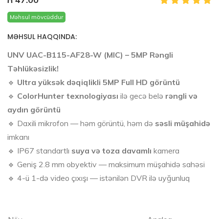
Məhsul mövcüddur
MƏHSUL HAQQINDA:
UNV UAC-B115-AF28-W (MIC) – 5MP Rəngli
Təhlükəsizlik!
🔹
Ultra yüksək dəqiqlikli 5MP Full HD görüntü
🔹
ColorHunter texnologiyası
ilə gecə belə
rəngli və
aydın görüntü
🔹 Daxili mikrofon — həm görüntü, həm də
səsli müşahidə
imkanı
🔹 IP67 standartlı
suya və toza davamlı
kamera
🔹 Geniş 2.8 mm obyektiv — maksimum müşahidə sahəsi
🔹 4-ü 1-də video çıxışı — istənilən DVR ilə uyğunluq