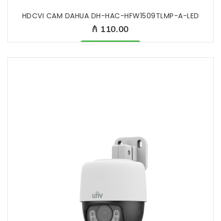
HDCVI CAM DAHUA DH-HAC-HFW1509TLMP-A-LED
₼ 110.00
Məhsul mövcüddur