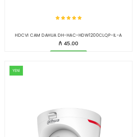
HDCVI CAM DAHUA DH-HAC-HDW1200CLQP-IL-A
₼ 45.00
Məhsul mövcüddur
YENİ