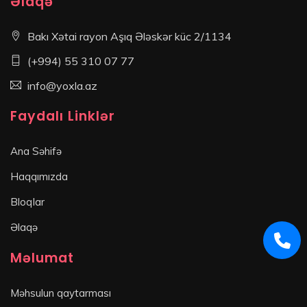
Əlaqə
Bakı Xətai rayon Aşıq Ələskər küc 2/1134
(+994) 55 310 07 77
info@yoxla.az
Faydalı Linklər
Ana Səhifə
Haqqımızda
Bloqlar
Əlaqə
Məlumat
Məhsulun qaytarması