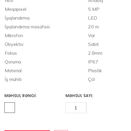
Növ
Analoq
Meqapixel
5 MP
İşıqlandırma
LED
İşıqlandırma məsafəsi
20 m
Mikrofon
Var
Obyektiv
Sabit
Fokus
2.8mm
Qoruma
IP67
Material
Plastik
İş mühiti
Çöl
MƏHSUL RƏNGI:
MƏHSUL SAYI: