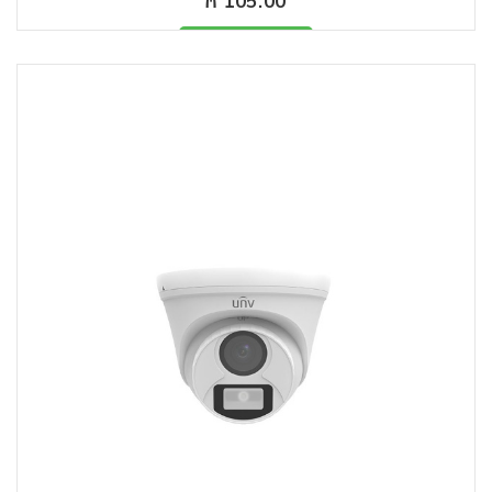
₼ 105.00
Məhsul mövcüddur