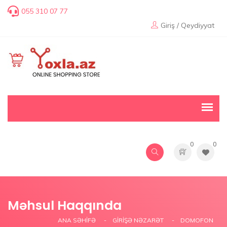
055 310 07 77
Giriş / Qeydiyyat
0
0
Məhsul Haqqında
ANA SƏHIFƏ
GİRİŞƏ NƏZARƏT
DOMOFON