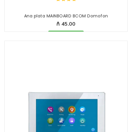
Ana plata MAINBOARD BCOM Domofon
₼ 45.00
Məhsul mövcüddur