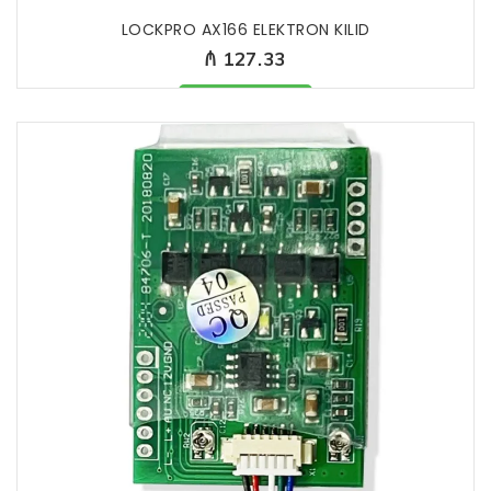
LOCKPRO AX166 ELEKTRON KILID
₼ 127.33
Məhsul mövcüddur