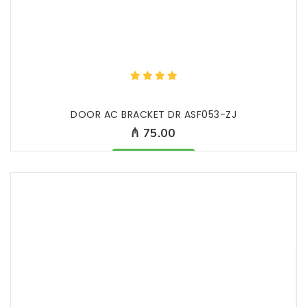
DOOR AC BRACKET DR ASF053-ZJ
₼ 75.00
Məhsul mövcüddur