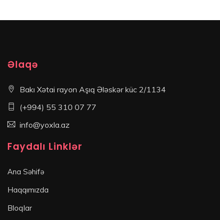
Əlaqə
Bakı Xətai rayon Aşıq Ələskər küc 2/1134
(+994) 55 310 07 77
info@yoxla.az
Faydalı Linklər
Ana Səhifə
Haqqımızda
Bloqlar