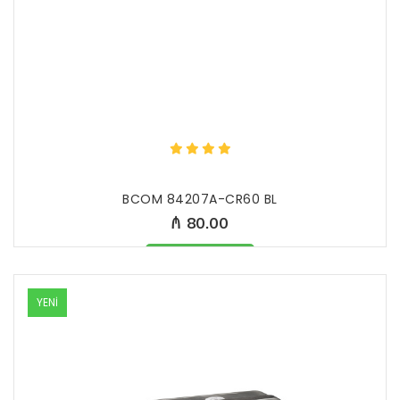
BCOM 84207A-CR60 BL
₼ 80.00
Məhsul mövcüddur
YENİ