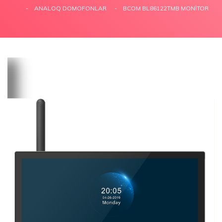
ANALOQ DOMOFONLAR
BCOM BL86122TMB MONITOR