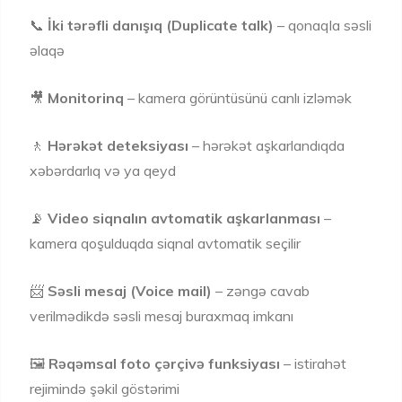
📞
İki tərəfli danışıq (Duplicate talk)
– qonaqla səsli
əlaqə
🎥
Monitorinq
– kamera görüntüsünü canlı izləmək
🚶
Hərəkət deteksiyası
– hərəkət aşkarlandıqda
xəbərdarlıq və ya qeyd
📡
Video siqnalın avtomatik aşkarlanması
–
kamera qoşulduqda siqnal avtomatik seçilir
📨
Səsli mesaj (Voice mail)
– zəngə cavab
verilmədikdə səsli mesaj buraxmaq imkanı
🖼️
Rəqəmsal foto çərçivə funksiyası
– istirahət
rejimində şəkil göstərimi