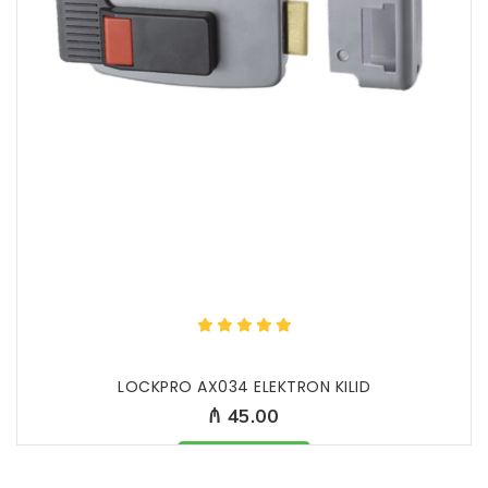
LOCKPRO AX034 ELEKTRON KILID
₼ 45.00
Məhsul mövcüddur