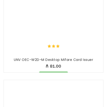
UNV OEC-W2D-M Desktop Mifare Card Issuer
₼ 81.00
Məhsul mövcüddur