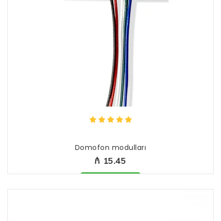
Domofon modulları
₼ 15.45
Məhsul mövcüddur