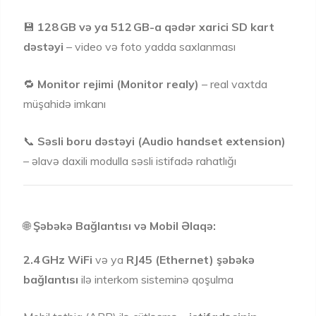
💾
128 GB və ya 512 GB-a qədər xarici SD kart
dəstəyi
– video və foto yadda saxlanması
🔁
Monitor rejimi (Monitor realy)
– real vaxtda
müşahidə imkanı
📞
Səsli boru dəstəyi (Audio handset extension)
– əlavə daxili modulla səsli istifadə rahatlığı
🌐
Şəbəkə Bağlantısı və Mobil Əlaqə:
2.4 GHz WiFi
və ya
RJ45 (Ethernet) şəbəkə
bağlantısı
ilə interkom sisteminə qoşulma