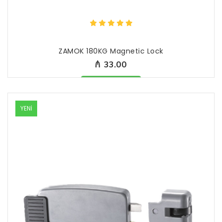
ZAMOK 180KG Magnetic Lock
₼ 33.00
Məhsul mövcüddur
YENİ