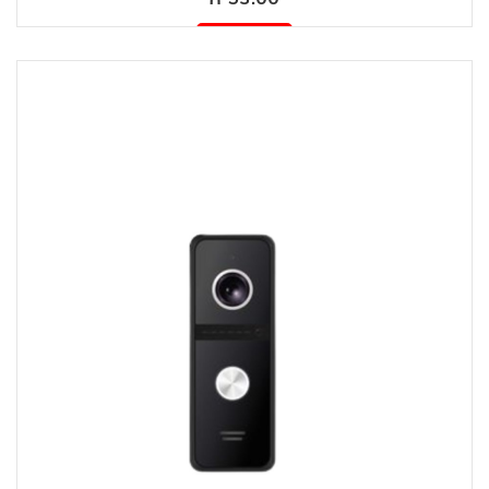
Mövcud deyil