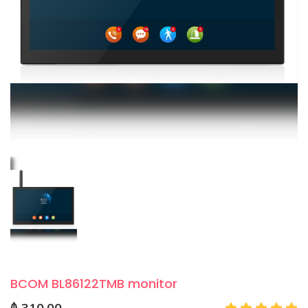
BCOM BL86122TMB monitor
₼ 310.00