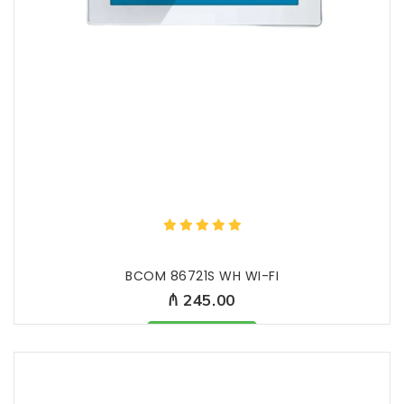
BCOM 86721S WH WI-FI
₼ 245.00
Məhsul mövcüddur