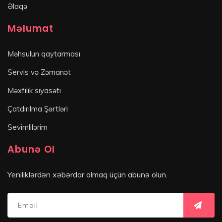
Əlaqə
Məlumat
Məhsulun qaytarması
Servis və Zəmanət
Məxfilik siyasəti
Çatdırılma Şərtləri
Sevimlilərim
Abunə Ol
Yeniliklərdən xəbərdar olmaq üçün abunə olun.