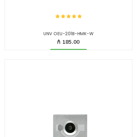
UNV OEU-201B-HMK-W
₼ 185.00
Məhsul mövcüddur