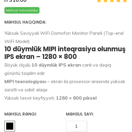
Məhsul mövcüddur
MƏHSUL HAQQINDA:
Yüksək Səviyyəli WiFi Domofon Monitor Paneli (Top-end
WiFi Model)
10 düymlük MIPI inteqrasiya olunmuş
IPS ekran – 1280 × 800
Böyük ölçülü
10 düymlük IPS ekran
canlı və dəqiq
görüntü təqdim edir
MIPI texnologiyası
– ekran ilə prosessor arasında yüksək
sürətli və sabit əlaqə
Yüksək təsvir keyfiyyəti:
1280 × 800 piksel
MƏHSUL RƏNGI:
MƏHSUL SAYI: