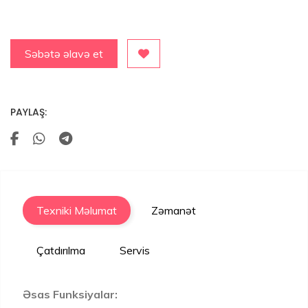
Səbətə əlavə et
PAYLAŞ:
Texniki Məlumat
Zəmanət
Çatdırılma
Servis
Əsas Funksiyalar: