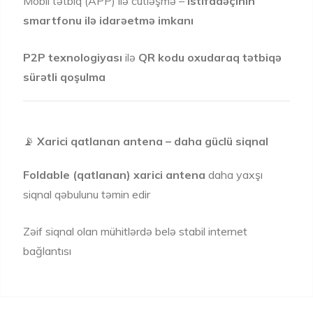
Mobil tətbiq (APP) ilə cütləşmə –
istifadəçinin
smartfonu ilə idarəetmə imkanı
P2P texnologiyası
ilə
QR kodu oxudaraq tətbiqə
sürətli qoşulma
📡
Xarici qatlanan antena – daha güclü siqnal
Foldable (qatlanan) xarici antena
daha yaxşı
siqnal qəbulunu təmin edir
Zəif siqnal olan mühitlərdə belə stabil internet
bağlantısı