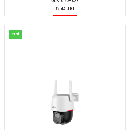
UNV Uho-S2E
₼ 40.00
Mövcud deyil
YENİ