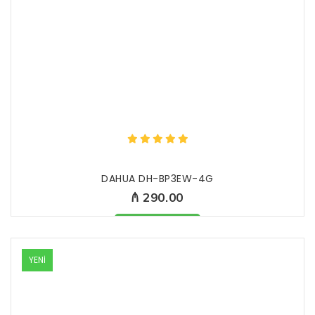
DAHUA DH-BP3EW-4G
₼ 290.00
Məhsul mövcüddur
YENİ