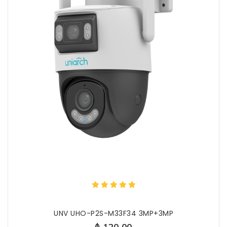
UNV UHO-P2S-M33F34 3MP+3MP
₼ 120.00