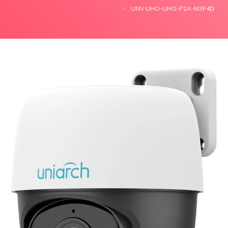
UNV UHO-UHO-P2A-M3F4D