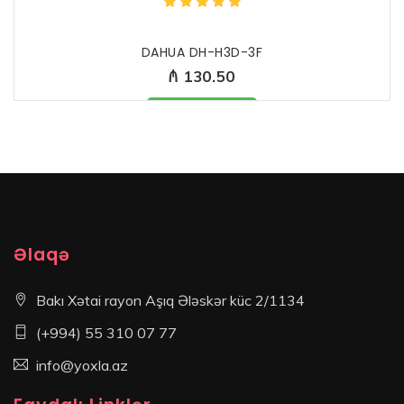
DAHUA DH-H3D-3F
₼ 130.50
Məhsul mövcüddur
Əlaqə
Bakı Xətai rayon Aşıq Ələskər küc 2/1134
(+994) 55 310 07 77
info@yoxla.az