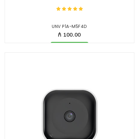
UNV P1A-M5F4D
₼ 100.00
Məhsul mövcüddur