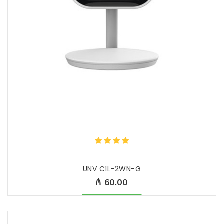
UNV C1L-2WN-G
₼ 60.00
Məhsul mövcüddur