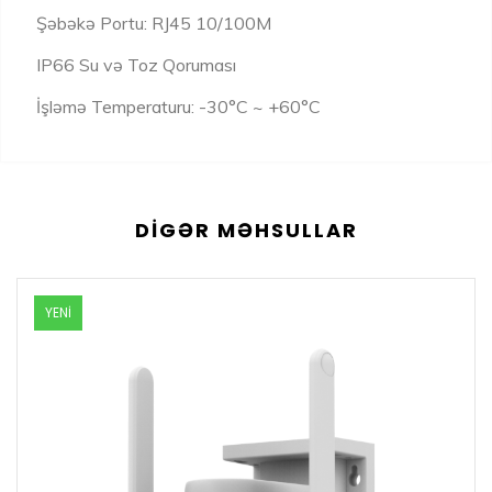
Şəbəkə Portu: RJ45 10/100M
IP66 Su və Toz Qoruması
İşləmə Temperaturu: -30°C ~ +60°C
DIGƏR MƏHSULLAR
YENİ