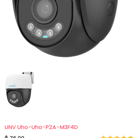
UNV Uho-Uho-P2A-M3F4D
₼ 76.00