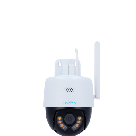
Məhsul mövcüddur