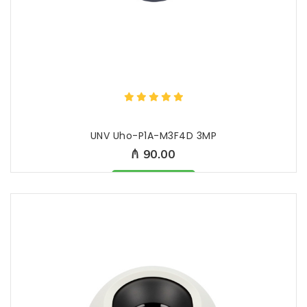
UNV Uho-P1A-M3F4D 3MP
₼ 90.00
Məhsul mövcüddur