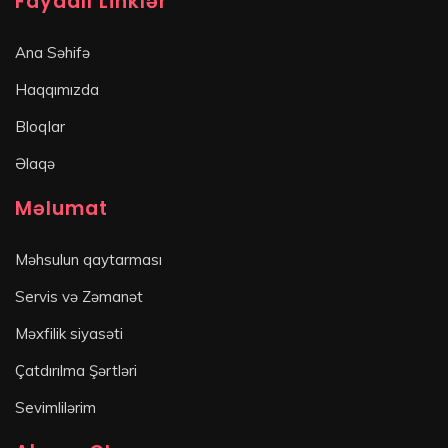
Faydalı Linklər
Ana Səhifə
Haqqımızda
Bloqlar
Əlaqə
Məlumat
Məhsulun qaytarması
Servis və Zəmanət
Məxfilik siyasəti
Çatdırılma Şərtləri
Sevimlilərim