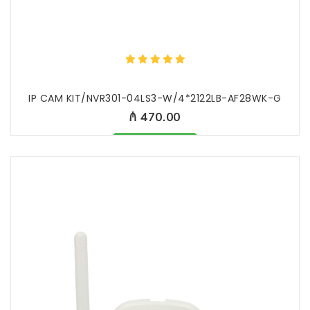
IP CAM KIT/NVR301-04LS3-W/4*2122LB-AF28WK-G
₼ 470.00
Məhsul mövcüddur