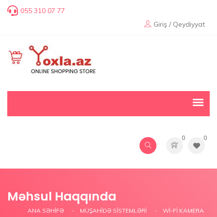
055 310 07 77
Giriş / Qeydiyyat
0
0
Məhsul Haqqında
ANA SƏHIFƏ
MÜŞAHİDƏ SİSTEMLƏRİ
WI-FI KAMERA