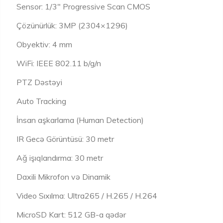
Sensor: 1/3" Progressive Scan CMOS
Çözünürlük: 3MP (2304×1296)
Obyektiv: 4 mm
WiFi: IEEE 802.11 b/g/n
PTZ Dəstəyi
Auto Tracking
İnsan aşkarlama (Human Detection)
IR Gecə Görüntüsü: 30 metr
Ağ işıqlandırma: 30 metr
Daxili Mikrofon və Dinamik
Video Sıxılma: Ultra265 / H.265 / H.264
MicroSD Kart: 512 GB-a qədər