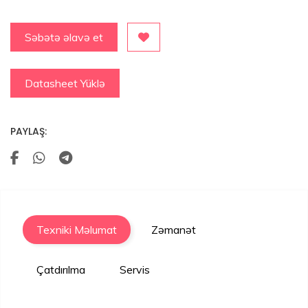
Səbətə əlavə et
Datasheet Yüklə
PAYLAŞ:
Texniki Məlumat
Zəmanət
Çatdırılma
Servis