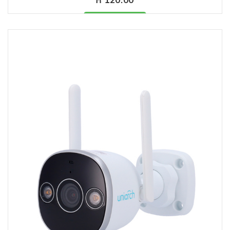
Məhsul mövcüddur