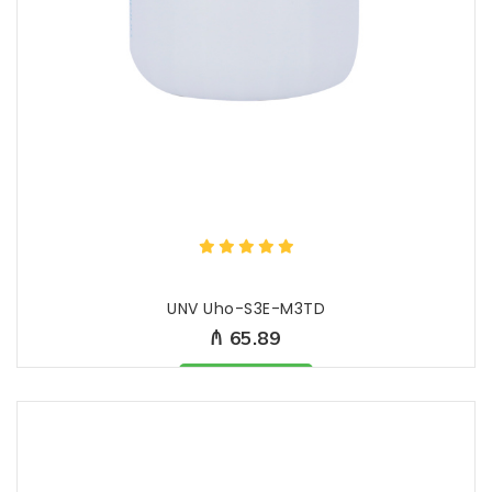
UNV Uho-S3E-M3TD
₼ 65.89
Məhsul mövcüddur