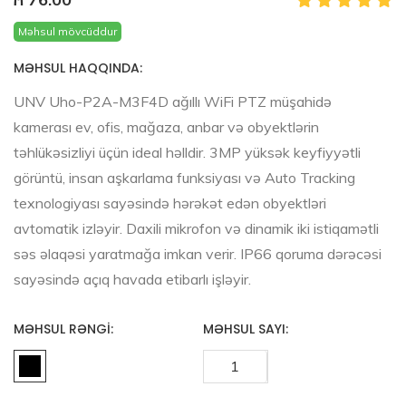
Məhsul mövcüddur
MƏHSUL HAQQINDA:
UNV Uho-P2A-M3F4D ağıllı WiFi PTZ müşahidə
kamerası ev, ofis, mağaza, anbar və obyektlərin
təhlükəsizliyi üçün ideal həlldir. 3MP yüksək keyfiyyətli
görüntü, insan aşkarlama funksiyası və Auto Tracking
texnologiyası sayəsində hərəkət edən obyektləri
avtomatik izləyir. Daxili mikrofon və dinamik iki istiqamətli
səs əlaqəsi yaratmağa imkan verir. IP66 qoruma dərəcəsi
sayəsində açıq havada etibarlı işləyir.
MƏHSUL RƏNGI:
MƏHSUL SAYI: